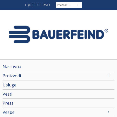
(0):
0.00
RSD
Naslovna
Proizvodi
Usluge
Vesti
Press
Vežbe