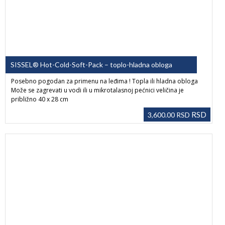
SISSEL® Hot-Cold-Soft-Pack – toplo-hladna obloga
Posebno pogodan za primenu na leđima ! Topla ili hladna obloga
Može se zagrevati u vodi ili u mikrotalasnoj pećnici veličina je
približno 40 x 28 cm
RSD
3,600.00
RSD