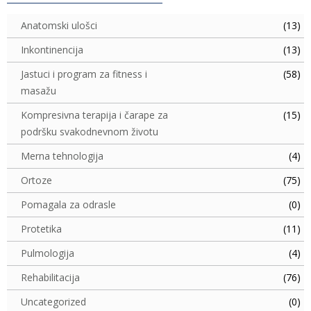
Anatomski ulošci
(13)
Inkontinencija
(13)
Jastuci i program za fitness i
(58)
masažu
Kompresivna terapija i čarape za
(15)
podršku svakodnevnom životu
Merna tehnologija
(4)
Ortoze
(75)
Pomagala za odrasle
(0)
Protetika
(11)
Pulmologija
(4)
Rehabilitacija
(76)
Uncategorized
(0)