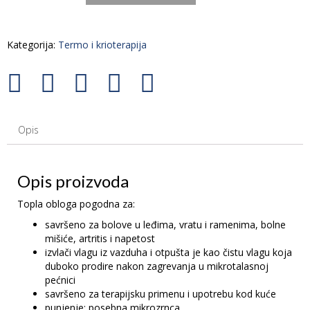
Kategorija:
Termo i krioterapija
Opis
Opis proizvoda
Topla obloga pogodna za:
savršeno za bolove u leđima, vratu i ramenima, bolne
mišiće, artritis i napetost
izvlači vlagu iz vazduha i otpušta je kao čistu vlagu koja
duboko prodire nakon zagrevanja u mikrotalasnoj
pećnici
savršeno za terapijsku primenu i upotrebu kod kuće
punjenje: posebna mikrozrnca