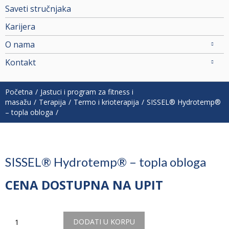
Saveti stručnjaka
Karijera
O nama
Kontakt
Početna
Jastuci i program za fitness i
masažu
Terapija
Termo i krioterapija
SISSEL® Hydrotemp®
– topla obloga
SISSEL® Hydrotemp® – topla obloga
CENA DOSTUPNA NA UPIT
Količina
DODATI U KORPU