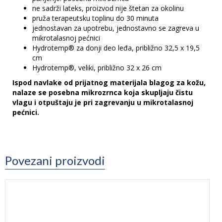
ne sadrži lateks, proizvod nije štetan za okolinu
pruža terapeutsku toplinu do 30 minuta
jednostavan za upotrebu, jednostavno se zagreva u
mikrotalasnoj pećnici
Hydrotemp® za donji deo leđa, približno 32,5 x 19,5
cm
Hydrotemp®, veliki, približno 32 x 26 cm
Ispod navlake od prijatnog materijala blagog za kožu,
nalaze se posebna mikrozrnca koja skupljaju čistu
vlagu i otpuštaju je pri zagrevanju u mikrotalasnoj
pećnici.
Povezani proizvodi