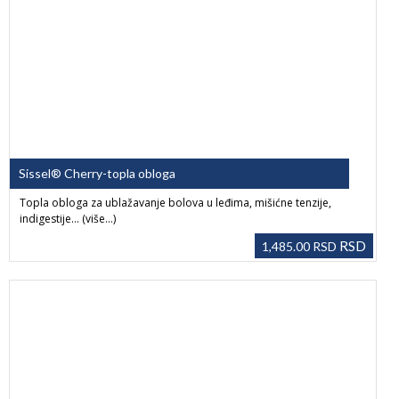
Sissel® Cherry-topla obloga
Topla obloga za ublažavanje bolova u leđima, mišićne tenzije,
indigestije… (više…)
RSD
1,485.00
RSD