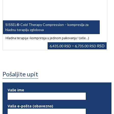
SISSEL® Cold Therapy Compression – kompresija za
hladnu terapiju zglobova
Hladna terapija i kompresija u jednom pakovanju ! (više…)
–
RSD
6,435.00
RSD
6,735.00
RSD
Pošaljite upit
Vaše ime
Vaša e-pošta (obavezno)