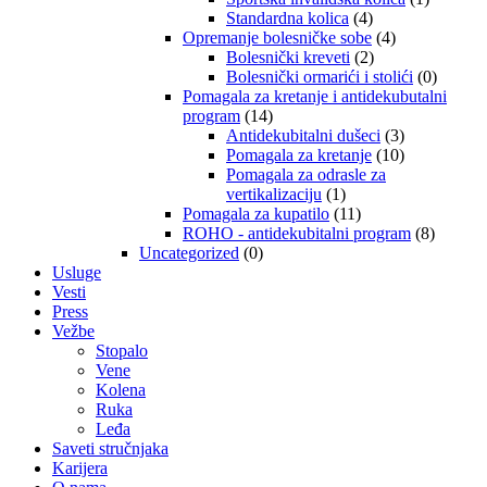
Standardna kolica
(4)
Opremanje bolesničke sobe
(4)
Bolesnički kreveti
(2)
Bolesnički ormarići i stolići
(0)
Pomagala za kretanje i antidekubutalni
program
(14)
Antidekubitalni dušeci
(3)
Pomagala za kretanje
(10)
Pomagala za odrasle za
vertikalizaciju
(1)
Pomagala za kupatilo
(11)
ROHO - antidekubitalni program
(8)
Uncategorized
(0)
Usluge
Vesti
Press
Vežbe
Stopalo
Vene
Kolena
Ruka
Leđa
Saveti stručnjaka
Karijera