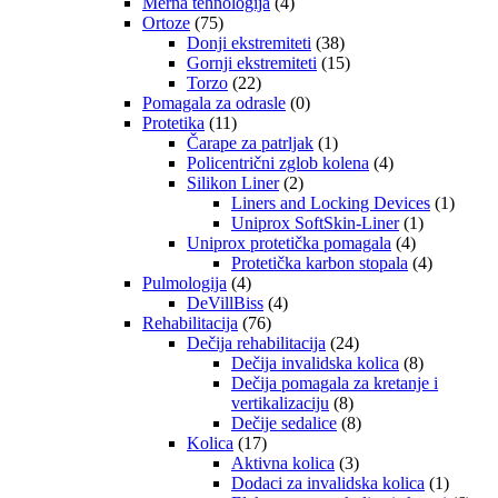
Merna tehnologija
(4)
Ortoze
(75)
Donji ekstremiteti
(38)
Gornji ekstremiteti
(15)
Torzo
(22)
Pomagala za odrasle
(0)
Protetika
(11)
Čarape za patrljak
(1)
Policentrični zglob kolena
(4)
Silikon Liner
(2)
Liners and Locking Devices
(1)
Uniprox SoftSkin-Liner
(1)
Uniprox protetička pomagala
(4)
Protetička karbon stopala
(4)
Pulmologija
(4)
DeVillBiss
(4)
Rehabilitacija
(76)
Dečija rehabilitacija
(24)
Dečija invalidska kolica
(8)
Dečija pomagala za kretanje i
vertikalizaciju
(8)
Dečije sedalice
(8)
Kolica
(17)
Aktivna kolica
(3)
Dodaci za invalidska kolica
(1)