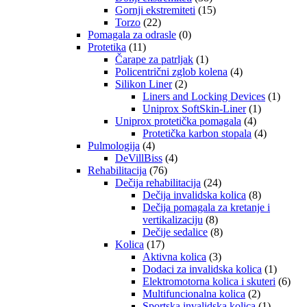
Gornji ekstremiteti
(15)
Torzo
(22)
Pomagala za odrasle
(0)
Protetika
(11)
Čarape za patrljak
(1)
Policentrični zglob kolena
(4)
Silikon Liner
(2)
Liners and Locking Devices
(1)
Uniprox SoftSkin-Liner
(1)
Uniprox protetička pomagala
(4)
Protetička karbon stopala
(4)
Pulmologija
(4)
DeVillBiss
(4)
Rehabilitacija
(76)
Dečija rehabilitacija
(24)
Dečija invalidska kolica
(8)
Dečija pomagala za kretanje i
vertikalizaciju
(8)
Dečije sedalice
(8)
Kolica
(17)
Aktivna kolica
(3)
Dodaci za invalidska kolica
(1)
Elektromotorna kolica i skuteri
(6)
Multifuncionalna kolica
(2)
Sportska invalidska kolica
(1)