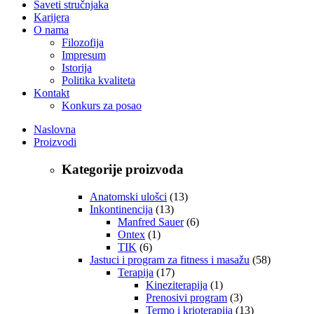
Saveti stručnjaka
Karijera
O nama
Filozofija
Impresum
Istorija
Politika kvaliteta
Kontakt
Konkurs za posao
Naslovna
Proizvodi
Kategorije proizvoda
Anatomski ulošci
(13)
Inkontinencija
(13)
Manfred Sauer
(6)
Ontex
(1)
TIK
(6)
Jastuci i program za fitness i masažu
(58)
Terapija
(17)
Kineziterapija
(1)
Prenosivi program
(3)
Termo i krioterapija
(13)