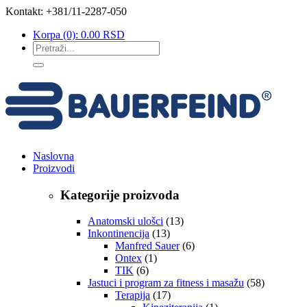
Kontakt: +381/11-2287-050
Korpa
(0):
0.00
RSD
Naslovna
Proizvodi
Kategorije proizvoda
Anatomski ulošci
(13)
Inkontinencija
(13)
Manfred Sauer
(6)
Ontex
(1)
TIK
(6)
Jastuci i program za fitness i masažu
(58)
Terapija
(17)