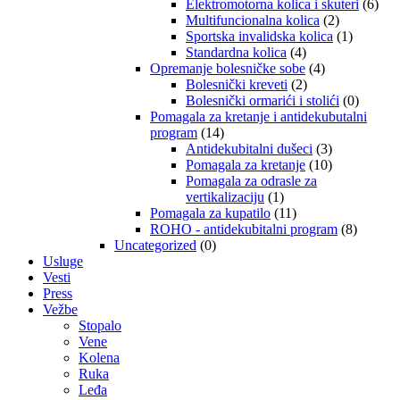
Elektromotorna kolica i skuteri
(6)
Multifuncionalna kolica
(2)
Sportska invalidska kolica
(1)
Standardna kolica
(4)
Opremanje bolesničke sobe
(4)
Bolesnički kreveti
(2)
Bolesnički ormarići i stolići
(0)
Pomagala za kretanje i antidekubutalni
program
(14)
Antidekubitalni dušeci
(3)
Pomagala za kretanje
(10)
Pomagala za odrasle za
vertikalizaciju
(1)
Pomagala za kupatilo
(11)
ROHO - antidekubitalni program
(8)
Uncategorized
(0)
Usluge
Vesti
Press
Vežbe
Stopalo
Vene
Kolena
Ruka
Leđa