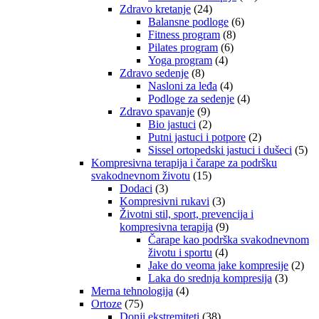
Zdravo kretanje
(24)
Balansne podloge
(6)
Fitness program
(8)
Pilates program
(6)
Yoga program
(4)
Zdravo sedenje
(8)
Nasloni za leđa
(4)
Podloge za sedenje
(4)
Zdravo spavanje
(9)
Bio jastuci
(2)
Putni jastuci i potpore
(2)
Sissel ortopedski jastuci i dušeci
(5)
Kompresivna terapija i čarape za podršku
svakodnevnom životu
(15)
Dodaci
(3)
Kompresivni rukavi
(3)
Životni stil, sport, prevencija i
kompresivna terapija
(9)
Čarape kao podrška svakodnevnom
životu i sportu
(4)
Jake do veoma jake kompresije
(2)
Laka do srednja kompresija
(3)
Merna tehnologija
(4)
Ortoze
(75)
Donji ekstremiteti
(38)