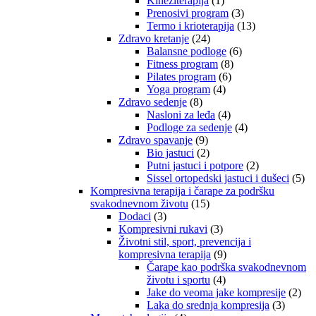
Kineziterapija
(1)
Prenosivi program
(3)
Termo i krioterapija
(13)
Zdravo kretanje
(24)
Balansne podloge
(6)
Fitness program
(8)
Pilates program
(6)
Yoga program
(4)
Zdravo sedenje
(8)
Nasloni za leđa
(4)
Podloge za sedenje
(4)
Zdravo spavanje
(9)
Bio jastuci
(2)
Putni jastuci i potpore
(2)
Sissel ortopedski jastuci i dušeci
(5)
Kompresivna terapija i čarape za podršku
svakodnevnom životu
(15)
Dodaci
(3)
Kompresivni rukavi
(3)
Životni stil, sport, prevencija i
kompresivna terapija
(9)
Čarape kao podrška svakodnevnom
životu i sportu
(4)
Jake do veoma jake kompresije
(2)
Laka do srednja kompresija
(3)