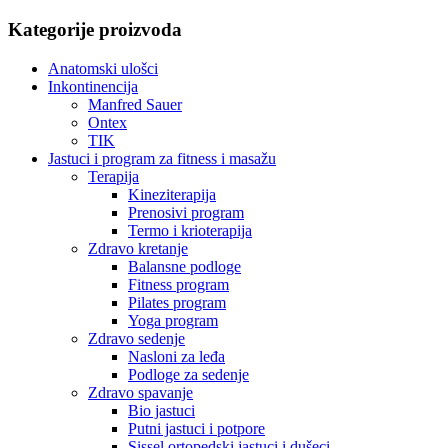
Kategorije proizvoda
Anatomski ulošci
Inkontinencija
Manfred Sauer
Ontex
TIK
Jastuci i program za fitness i masažu
Terapija
Kineziterapija
Prenosivi program
Termo i krioterapija
Zdravo kretanje
Balansne podloge
Fitness program
Pilates program
Yoga program
Zdravo sedenje
Nasloni za leđa
Podloge za sedenje
Zdravo spavanje
Bio jastuci
Putni jastuci i potpore
Sissel ortopedski jastuci i dušeci