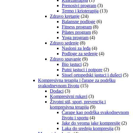
Kineziterapija
(1)
Prenosivi program
(3)
Termo i krioterapija
(13)
Zdravo kretanje
(24)
Balansne podloge
(6)
Fitness program
(8)
Pilates program
(6)
Yoga program
(4)
Zdravo sedenje
(8)
Nasloni za leđa
(4)
Podloge za sedenje
(4)
Zdravo spavanje
(9)
Bio jastuci
(2)
Putni jastuci i potpore
(2)
Sissel ortopedski jastuci i dušeci
(5)
Kompresivna terapija i čarape za podršku
svakodnevnom životu
(15)
Dodaci
(3)
Kompresivni rukavi
(3)
Životni stil, sport, prevencija i
kompresivna terapija
(9)
Čarape kao podrška svakodnevnom
životu i sportu
(4)
Jake do veoma jake kompresije
(2)
Laka do srednja kompresija
(3)