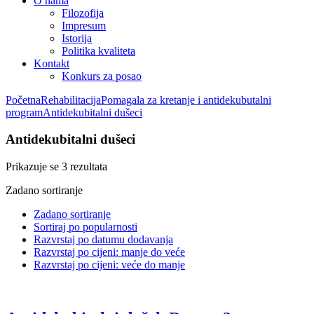
O nama
Filozofija
Impresum
Istorija
Politika kvaliteta
Kontakt
Konkurs za posao
Početna
Rehabilitacija
Pomagala za kretanje i antidekubutalni
program
Antidekubitalni dušeci
Antidekubitalni dušeci
Prikazuje se 3 rezultata
Zadano sortiranje
Zadano sortiranje
Sortiraj po popularnosti
Razvrstaj po datumu dodavanja
Razvrstaj po cijeni: manje do veće
Razvrstaj po cijeni: veće do manje