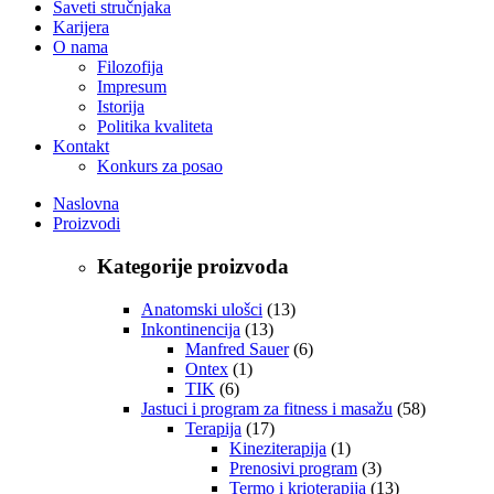
Saveti stručnjaka
Karijera
O nama
Filozofija
Impresum
Istorija
Politika kvaliteta
Kontakt
Konkurs za posao
Naslovna
Proizvodi
Kategorije proizvoda
Anatomski ulošci
(13)
Inkontinencija
(13)
Manfred Sauer
(6)
Ontex
(1)
TIK
(6)
Jastuci i program za fitness i masažu
(58)
Terapija
(17)
Kineziterapija
(1)
Prenosivi program
(3)
Termo i krioterapija
(13)