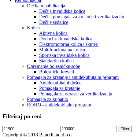
Rehabilitacija
Dečija rehabilitacija
Dečija invalidska kolica
Dečija pomagala za kretanje i vertikalizaciju
Dečije sedalice
Kolica
Aktivna kolica
Dodaci za invalidska kolica
Elektromotorna kolica i skuteri
Multifuncionalna kolica
Sportska invalidska kolica
Standardna kolica
Opremanje bolesničke sobe
Bolesnički kreveti
Pomagala za kretanje i antidekubutalni program
Antidekubitalni dušeci
Pomagala za kretanje
Pomagala za odrasle za vertikalizaciju
Pomagala za kupatilo
ROHO - antidekubitalni program
Filtriraj po ceni
Filter
Copyright © 2018 Bauerfeind d.o.o.