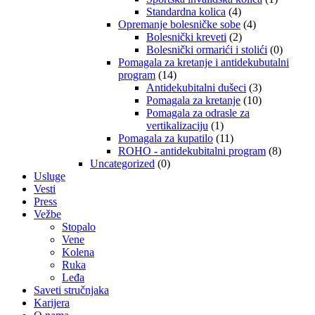
Standardna kolica
(4)
Opremanje bolesničke sobe
(4)
Bolesnički kreveti
(2)
Bolesnički ormarići i stolići
(0)
Pomagala za kretanje i antidekubutalni
program
(14)
Antidekubitalni dušeci
(3)
Pomagala za kretanje
(10)
Pomagala za odrasle za
vertikalizaciju
(1)
Pomagala za kupatilo
(11)
ROHO - antidekubitalni program
(8)
Uncategorized
(0)
Usluge
Vesti
Press
Vežbe
Stopalo
Vene
Kolena
Ruka
Leđa
Saveti stručnjaka
Karijera