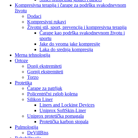
Kompresivna terapija i čarape za podršku svakodnevnom
životu
Dodaci
Kompresivni rukavi
Životni stil, sport, prevencija i kompresivna terapija
Čarape kao podrška svakodnevnom životu i
sportu
Jake do veoma jake kompresije
Laka do srednja kompresija
Merna tehnologija
Ortoze
Donji ekstremiteti
Gornji ekstremiteti
Torzo
Protetika
Čarape za patrljak
Policentrični zglob kolena
Silikon Liner
Liners and Locking Devices
Uniprox SoftSkin-Liner
Uniprox protetička pomagala
Protetička karbon stopala
Pulmologija
DeVillBiss