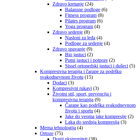
Zdravo kretanje
(24)
Balansne podloge
(6)
Fitness program
(8)
Pilates program
(6)
Yoga program
(4)
Zdravo sedenje
(8)
Nasloni za leđa
(4)
Podloge za sedenje
(4)
Zdravo spavanje
(9)
Bio jastuci
(2)
Putni jastuci i potpore
(2)
Sissel ortopedski jastuci i dušeci
(5)
Kompresivna terapija i čarape za podršku
svakodnevnom životu
(15)
Dodaci
(3)
Kompresivni rukavi
(3)
Životni stil, sport, prevencija i
kompresivna terapija
(9)
Čarape kao podrška svakodnevnom
životu i sportu
(4)
Jake do veoma jake kompresije
(2)
Laka do srednja kompresija
(3)
Merna tehnologija
(4)
Ortoze
(75)
Donji ekstremiteti
(38)