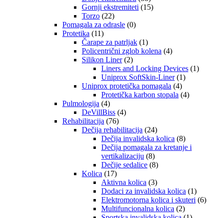
Gornji ekstremiteti
(15)
Torzo
(22)
Pomagala za odrasle
(0)
Protetika
(11)
Čarape za patrljak
(1)
Policentrični zglob kolena
(4)
Silikon Liner
(2)
Liners and Locking Devices
(1)
Uniprox SoftSkin-Liner
(1)
Uniprox protetička pomagala
(4)
Protetička karbon stopala
(4)
Pulmologija
(4)
DeVillBiss
(4)
Rehabilitacija
(76)
Dečija rehabilitacija
(24)
Dečija invalidska kolica
(8)
Dečija pomagala za kretanje i
vertikalizaciju
(8)
Dečije sedalice
(8)
Kolica
(17)
Aktivna kolica
(3)
Dodaci za invalidska kolica
(1)
Elektromotorna kolica i skuteri
(6)
Multifuncionalna kolica
(2)
Sportska invalidska kolica
(1)