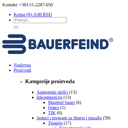
Kontakt: +381/11-2287-050
Korpa
(0):
0.00
RSD
Naslovna
Proizvodi
Kategorije proizvoda
Anatomski ulošci
(13)
Inkontinencija
(13)
Manfred Sauer
(6)
Ontex
(1)
TIK
(6)
Jastuci i program za fitness i masažu
(58)
Terapija
(17)