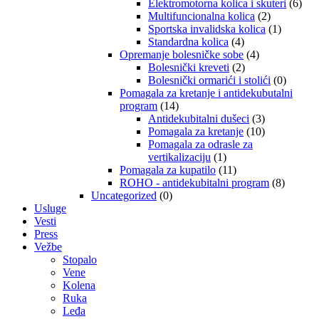
Elektromotorna kolica i skuteri
(6)
Multifuncionalna kolica
(2)
Sportska invalidska kolica
(1)
Standardna kolica
(4)
Opremanje bolesničke sobe
(4)
Bolesnički kreveti
(2)
Bolesnički ormarići i stolići
(0)
Pomagala za kretanje i antidekubutalni
program
(14)
Antidekubitalni dušeci
(3)
Pomagala za kretanje
(10)
Pomagala za odrasle za
vertikalizaciju
(1)
Pomagala za kupatilo
(11)
ROHO - antidekubitalni program
(8)
Uncategorized
(0)
Usluge
Vesti
Press
Vežbe
Stopalo
Vene
Kolena
Ruka
Leđa