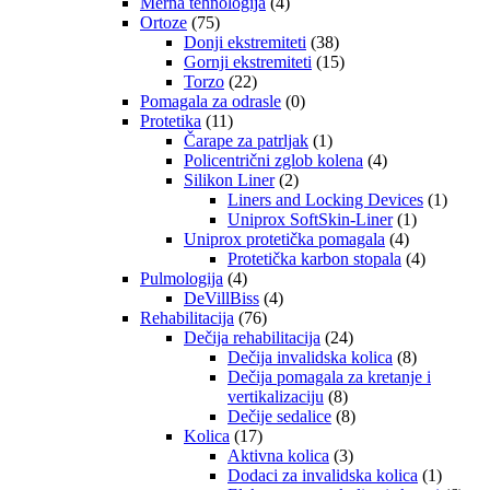
Merna tehnologija
(4)
Ortoze
(75)
Donji ekstremiteti
(38)
Gornji ekstremiteti
(15)
Torzo
(22)
Pomagala za odrasle
(0)
Protetika
(11)
Čarape za patrljak
(1)
Policentrični zglob kolena
(4)
Silikon Liner
(2)
Liners and Locking Devices
(1)
Uniprox SoftSkin-Liner
(1)
Uniprox protetička pomagala
(4)
Protetička karbon stopala
(4)
Pulmologija
(4)
DeVillBiss
(4)
Rehabilitacija
(76)
Dečija rehabilitacija
(24)
Dečija invalidska kolica
(8)
Dečija pomagala za kretanje i
vertikalizaciju
(8)
Dečije sedalice
(8)
Kolica
(17)
Aktivna kolica
(3)
Dodaci za invalidska kolica
(1)