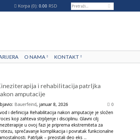
Korpa
(0):
0.00
RSD
ARIJERA
O NAMA
KONTAKT
ineziterapija i rehabilitacija patrljka
akon amputacije
bjavio:
Bauerfeind
, januar 8, 2026
0
vod i definicija Rehabilitacija nakon amputacije je složen
roces koji zahteva strpljenje i disciplinu. Glavni cilj
ineziterapije u ovoj fazi je priprema ekstremiteta za
rotezu, sprečavanje komplikacija i povratak funkcionalne
amostalnosti. Patrljak – preostali deo eks ...