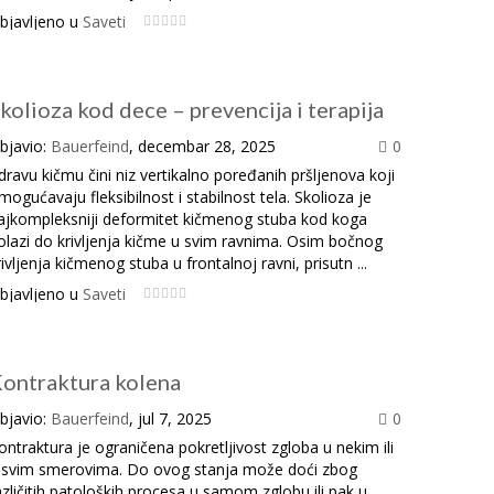
bjavljeno u
Saveti
kolioza kod dece – prevencija i terapija
bjavio:
Bauerfeind
, decembar 28, 2025
0
dravu kičmu čini niz vertikalno poređanih pršljenova koji
mogućavaju fleksibilnost i stabilnost tela. Skolioza je
ajkompleksniji deformitet kičmenog stuba kod koga
olazi do krivljenja kičme u svim ravnima. Osim bočnog
rivljenja kičmenog stuba u frontalnoj ravni, prisutn ...
bjavljeno u
Saveti
ontraktura kolena
bjavio:
Bauerfeind
, jul 7, 2025
0
ontraktura je ograničena pokretljivost zgloba u nekim ili
 svim smerovima. Do ovog stanja može doći zbog
azličitih patoloških procesa u samom zglobu ili pak u