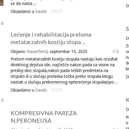
se da nasta ...
O
Objavljeno u
Saveti
0
S
Lečenje i rehabilitacija preloma
O
metatarzalnih kostiju stopa ...
Z
Objavio:
Bauerfeind
, septembar 15, 2025
0
o
n
Prelom metatarzalnih kostiju stopala nastaju kao rezultat
d
direktnog dejstva sile, najčešće nakon pada sa visine na
k
prednji deo stopala,nakon pada teških predmteta na
stopalo ili u slučaju prelaska točka preko stopala.Mogu
O
nastati u slučaju prekomernog opterećenja stopala(spo ...
Objavljeno u
Saveti
K
0
O
KOMPRESIVNA PAREZA
K
N.PERONEUSA
u
r