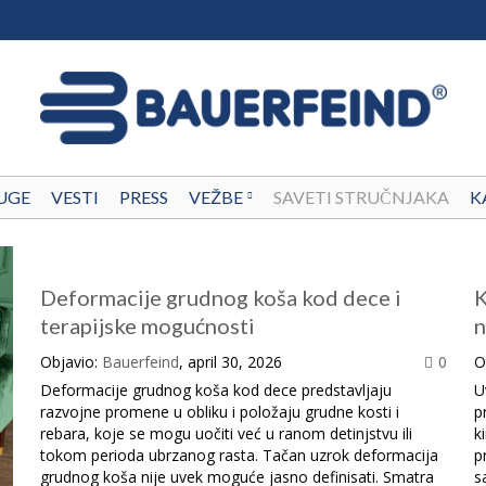
UGE
VESTI
PRESS
VEŽBE
SAVETI STRUČNJAKA
K
Deformacije grudnog koša kod dece i
K
terapijske mogućnosti
n
Objavio:
Bauerfeind
, april 30, 2026
0
O
Deformacije grudnog koša kod dece predstavljaju
U
razvojne promene u obliku i položaju grudne kosti i
p
rebara, koje se mogu uočiti već u ranom detinjstvu ili
k
tokom perioda ubrzanog rasta. Tačan uzrok deformacija
p
grudnog koša nije uvek moguće jasno definisati. Smatra
s