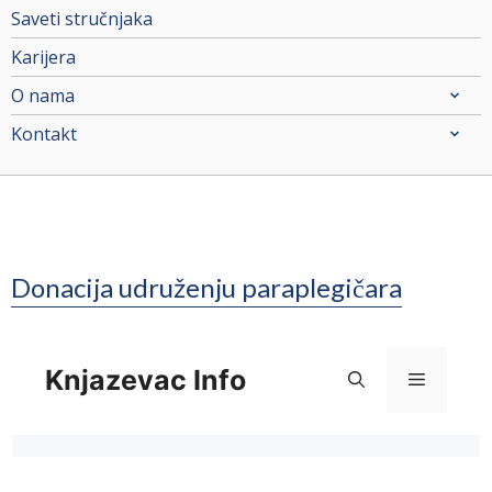
Saveti stručnjaka
Karijera
O nama
Kontakt
Donacija udruženju paraplegičara