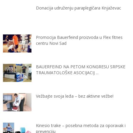
Donacija udruženju paraplegičara Knjaževac
Promocija Bauerfeind proizvoda u Flex fitnes
centru Novi Sad
BAUERFEIND NA PETOM KONGRESU SRPSKE
TRAUMATOLOŠKE ASOCIJACIJ ...
Vežbajte svoja leđa – bez aktivne vežbe!
Kinesio trake – posebna metoda za oporavak i
prevenciju