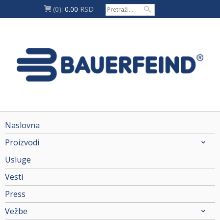
(0):
0.00
RSD
Naslovna
Proizvodi
Usluge
Vesti
Press
Vežbe