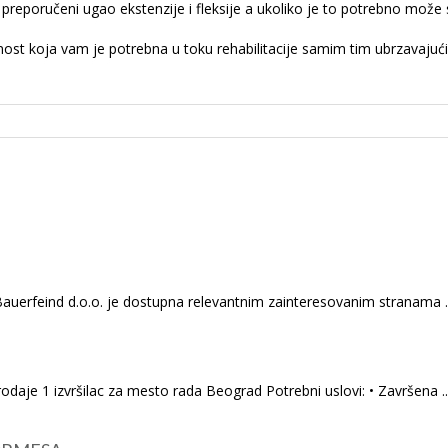
preporučeni ugao ekstenzije i fleksije a ukoliko je to potrebno može 
st koja vam je potrebna u toku rehabilitacije samim tim ubrzavajuć
Bauerfeind d.o.o. je dostupna relevantnim zainteresovanim stranama ..
daje 1 izvršilac za mesto rada Beograd Potrebni uslovi: • Završena ..