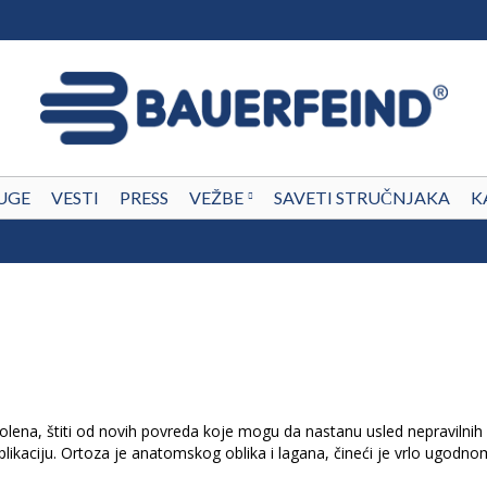
UGE
VESTI
PRESS
VEŽBE
SAVETI STRUČNJAKA
K
kolena, štiti od novih povreda koje mogu da nastanu usled nepravilnih
kaciju. Ortoza je anatomskog oblika i lagana, čineći je vrlo ugodnom