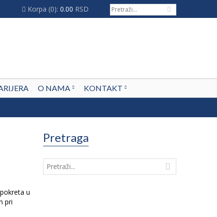
Korpa
(0):
0.00
RSD
ARIJERA
O NAMA
KONTAKT
Pretraga
 pokreta u
 pri