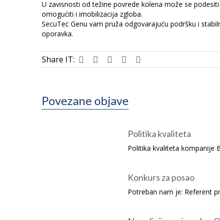
U zavisnosti od težine povrede kolena može se podesiti 
omogućiti i imobilizacija zgloba.
SecuTec Genu vam pruža odgovarajuću podršku i stabilno
oporavka.
Share IT:
Povezane objave
Politika kvaliteta
Politika kvaliteta kompanije 
Konkurs za posao
Potreban nam je: Referent pro