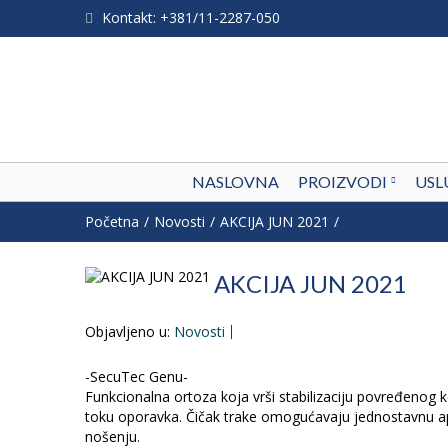
Kontakt: +381/11-2287-050
NASLOVNA
PROIZVODI
USL
Početna
Novosti
AKCIJA JUN 2021
AKCIJA JUN 2021
Objavljeno u:
Novosti
-SecuTec Genu-
Funkcionalna ortoza koja vrši stabilizaciju povređenog 
toku oporavka. Čičak trake omogućavaju jednostavnu apli
nošenju.