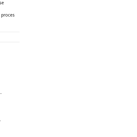
se
i proces
.
.