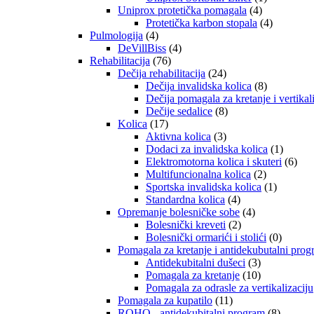
Uniprox protetička pomagala
(4)
Protetička karbon stopala
(4)
Pulmologija
(4)
DeVillBiss
(4)
Rehabilitacija
(76)
Dečija rehabilitacija
(24)
Dečija invalidska kolica
(8)
Dečija pomagala za kretanje i vertikal
Dečije sedalice
(8)
Kolica
(17)
Aktivna kolica
(3)
Dodaci za invalidska kolica
(1)
Elektromotorna kolica i skuteri
(6)
Multifuncionalna kolica
(2)
Sportska invalidska kolica
(1)
Standardna kolica
(4)
Opremanje bolesničke sobe
(4)
Bolesnički kreveti
(2)
Bolesnički ormarići i stolići
(0)
Pomagala za kretanje i antidekubutalni pro
Antidekubitalni dušeci
(3)
Pomagala za kretanje
(10)
Pomagala za odrasle za vertikalizaciju
Pomagala za kupatilo
(11)
ROHO - antidekubitalni program
(8)