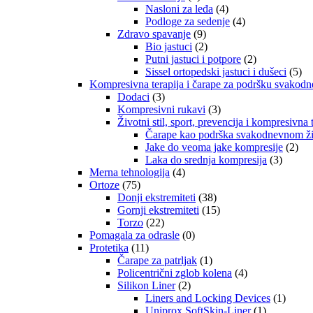
Nasloni za leđa
(4)
Podloge za sedenje
(4)
Zdravo spavanje
(9)
Bio jastuci
(2)
Putni jastuci i potpore
(2)
Sissel ortopedski jastuci i dušeci
(5)
Kompresivna terapija i čarape za podršku svakod
Dodaci
(3)
Kompresivni rukavi
(3)
Životni stil, sport, prevencija i kompresivna 
Čarape kao podrška svakodnevnom živ
Jake do veoma jake kompresije
(2)
Laka do srednja kompresija
(3)
Merna tehnologija
(4)
Ortoze
(75)
Donji ekstremiteti
(38)
Gornji ekstremiteti
(15)
Torzo
(22)
Pomagala za odrasle
(0)
Protetika
(11)
Čarape za patrljak
(1)
Policentrični zglob kolena
(4)
Silikon Liner
(2)
Liners and Locking Devices
(1)
Uniprox SoftSkin-Liner
(1)