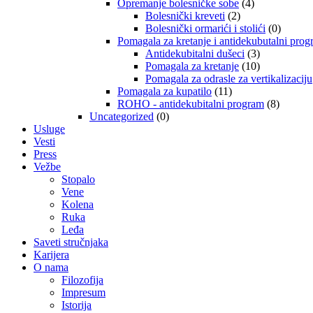
Opremanje bolesničke sobe
(4)
Bolesnički kreveti
(2)
Bolesnički ormarići i stolići
(0)
Pomagala za kretanje i antidekubutalni pro
Antidekubitalni dušeci
(3)
Pomagala za kretanje
(10)
Pomagala za odrasle za vertikalizaciju
Pomagala za kupatilo
(11)
ROHO - antidekubitalni program
(8)
Uncategorized
(0)
Usluge
Vesti
Press
Vežbe
Stopalo
Vene
Kolena
Ruka
Leđa
Saveti stručnjaka
Karijera
O nama
Filozofija
Impresum
Istorija