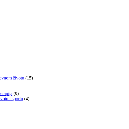
nevnom životu
(15)
terapija
(9)
otu i sportu
(4)