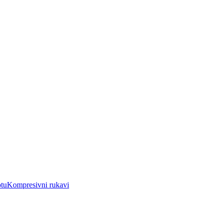
otu
Kompresivni rukavi