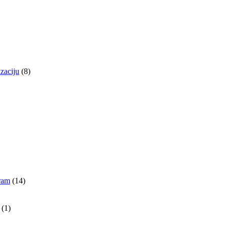
izaciju
(8)
gram
(14)
(1)