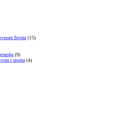
nevnom životu
(15)
terapija
(9)
otu i sportu
(4)