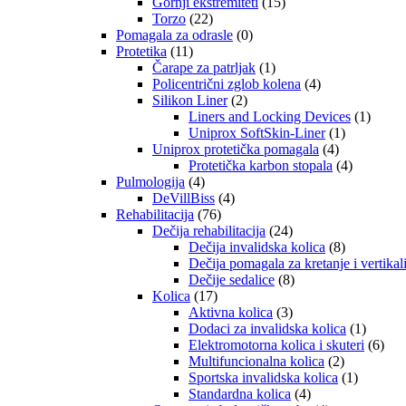
Gornji ekstremiteti
(15)
Torzo
(22)
Pomagala za odrasle
(0)
Protetika
(11)
Čarape za patrljak
(1)
Policentrični zglob kolena
(4)
Silikon Liner
(2)
Liners and Locking Devices
(1)
Uniprox SoftSkin-Liner
(1)
Uniprox protetička pomagala
(4)
Protetička karbon stopala
(4)
Pulmologija
(4)
DeVillBiss
(4)
Rehabilitacija
(76)
Dečija rehabilitacija
(24)
Dečija invalidska kolica
(8)
Dečija pomagala za kretanje i vertikal
Dečije sedalice
(8)
Kolica
(17)
Aktivna kolica
(3)
Dodaci za invalidska kolica
(1)
Elektromotorna kolica i skuteri
(6)
Multifuncionalna kolica
(2)
Sportska invalidska kolica
(1)
Standardna kolica
(4)