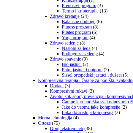
Kineziterapija
(1)
Prenosivi program
(3)
Termo i krioterapija
(13)
Zdravo kretanje
(24)
Balansne podloge
(6)
Fitness program
(8)
Pilates program
(6)
Yoga program
(4)
Zdravo sedenje
(8)
Nasloni za leđa
(4)
Podloge za sedenje
(4)
Zdravo spavanje
(9)
Bio jastuci
(2)
Putni jastuci i potpore
(2)
Sissel ortopedski jastuci i dušeci
(5)
Kompresivna terapija i čarape za podršku svakod
Dodaci
(3)
Kompresivni rukavi
(3)
Životni stil, sport, prevencija i kompresivna 
Čarape kao podrška svakodnevnom živ
Jake do veoma jake kompresije
(2)
Laka do srednja kompresija
(3)
Merna tehnologija
(4)
Ortoze
(75)
Donji ekstremiteti
(38)