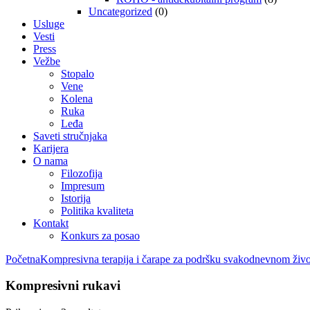
Uncategorized
(0)
Usluge
Vesti
Press
Vežbe
Stopalo
Vene
Kolena
Ruka
Leđa
Saveti stručnjaka
Karijera
O nama
Filozofija
Impresum
Istorija
Politika kvaliteta
Kontakt
Konkurs za posao
Početna
Kompresivna terapija i čarape za podršku svakodnevnom živ
Kompresivni rukavi