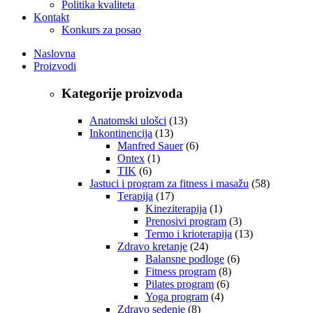
Politika kvaliteta
Kontakt
Konkurs za posao
Naslovna
Proizvodi
Kategorije proizvoda
Anatomski ulošci
(13)
Inkontinencija
(13)
Manfred Sauer
(6)
Ontex
(1)
TIK
(6)
Jastuci i program za fitness i masažu
(58)
Terapija
(17)
Kineziterapija
(1)
Prenosivi program
(3)
Termo i krioterapija
(13)
Zdravo kretanje
(24)
Balansne podloge
(6)
Fitness program
(8)
Pilates program
(6)
Yoga program
(4)
Zdravo sedenje
(8)