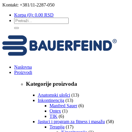
Kontakt: +381/11-2287-050
Korpa
(0):
0.00
RSD
Naslovna
Proizvodi
Kategorije proizvoda
Anatomski ulošci
(13)
Inkontinencija
(13)
Manfred Sauer
(6)
Ontex
(1)
TIK
(6)
Jastuci i program za fitness i masažu
(58)
Terapija
(17)