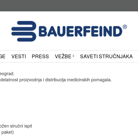
GE
VESTI
PRESS
VEŽBE
SAVETI STRUČNJAKA
Beograd.
delatnost proizvodnja i distribucija medicinskih pomagala.
žen stručni ispit
 paket)