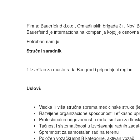
Firma: Bauerfeind d.o.o., Omladinskih brigada 31, Novi 
Bauerfeind je internacionalna kompanija kojoj je osnovna 
Potreban nam je:
Stručni saradnik
1 izvršilac za mesto rada Beograd i pripadajući region
Uslovi:
Visoka ili viša stručna sprema medicinske struke (le
Razvijene organizacione sposobnosti i efikasno u
Profesionalna odgovornost u radu, smisao za timsk
Tačnost i sistematičnost u izvršavanju radnih zada
Spremnost za samostalan rad na terenu
Položen vozački ispit B kategorije, aktivan vozač