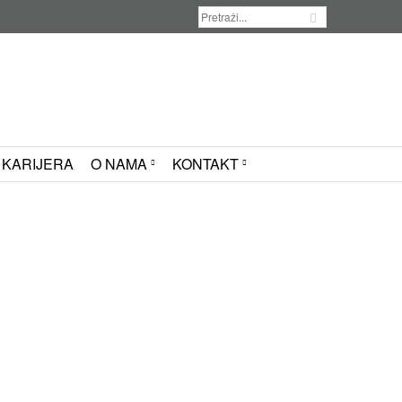
Korpa
(0):
0.00
RSD
KARIJERA
O NAMA
KONTAKT