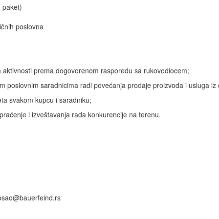
 paket)
ličnih poslovna
ih aktivnosti prema dogovorenom rasporedu sa rukovodiocem;
lim poslovnim saradnicima radi povećanja prodaje proizvoda i usluga iz 
seta svakom kupcu i saradniku;
raćenje i izveštavanja rada konkurencije na terenu.
posao@bauerfeind.rs