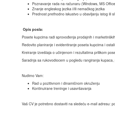
Poznavanje rada na računaru (Windows, MS Office
Znanje engleskog jezika i/ili nemačkog jezika
Prednost prethodno iskustvo u obavljanju istog ili s
Opis posla:
Posete kupcima radi sprovođenja prodajnih i marketinšk
Redovito planiranje i evidentiranje poseta kupcima i osta
Kreiranje izveštaja o učinjenom i rezultatima prilikom po
Saradnja sa rukovodiocem u pogledu rangiranja kupaca, p
Nudimo Vam:
Rad u pozitivnom i dinamičnom okruženju
Kontinuirane treninge i usavršavanja
Vaš CV je potrebno dostaviti na sledeću e-mail adresu: 