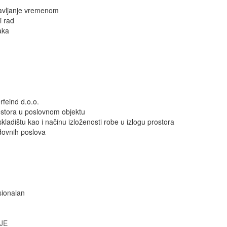
ravljanje vremenom
i rad
aka
feind d.o.o.
ostora u poslovnom objektu
ladištu kao i načinu izloženosti robe u izlogu prostora
dovnih poslova
sionalan
JE