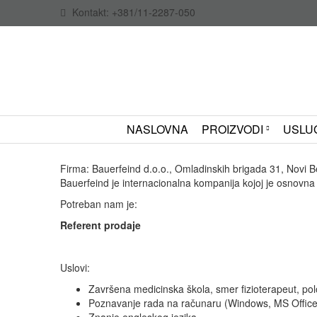
Kontakt: +381/11-2287-050
NASLOVNA
PROIZVODI
USLU
Firma: Bauerfeind d.o.o., Omladinskih brigada 31, Novi 
Bauerfeind je internacionalna kompanija kojoj je osnovna 
Potreban nam je:
Referent prodaje
Uslovi:
Završena medicinska škola, smer fizioterapeut, polo
Poznavanje rada na računaru (Windows, MS Office
Znanje engleskog jezika