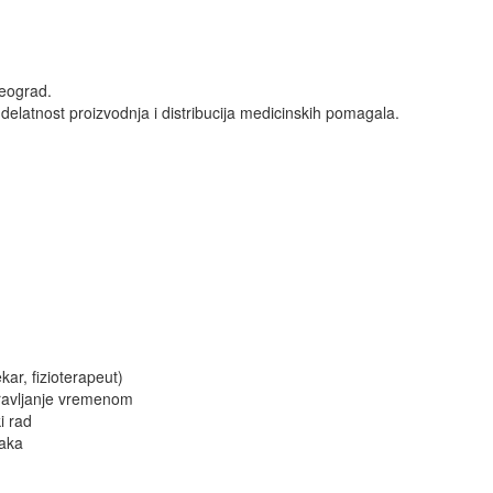
Beograd.
delatnost proizvodnja i distribucija medicinskih pomagala.
kar, fizioterapeut)
pravljanje vremenom
i rad
taka