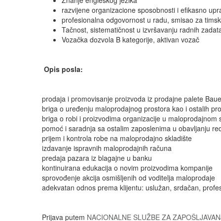
razvijene organizacione sposobnosti i efikasno up
profesionalna odgovornost u radu, smisao za timsk
Tačnost, sistematičnost u izvršavanju radnih zadat
Vozačka dozvola B kategorije, aktivan vozač
Opis posla:
prodaja i promovisanje proizvoda iz prodajne palete Bauer
briga o uređenju maloprodajnog prostora kao i ostalih pr
briga o robi i proizvodima organizacije u maloprodajnom sk
pomoć i saradnja sa ostalim zaposlenima u obavljanju re
prijem i kontrola robe na maloprodajno skladište
izdavanje ispravnih maloprodajnih računa
predaja pazara iz blagajne u banku
kontinuirana edukacija o novim proizvodima kompanije
sprovođenje akcija osmišljenih od voditelja maloprodaje
adekvatan odnos prema klijentu: uslužan, srdačan, profe
Prijava putem
NACIONALNE SLUŽBE ZA ZAPOŠLJAVAN