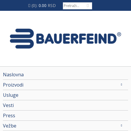
(0):
0.00
RSD
Naslovna
Proizvodi
Usluge
Vesti
Press
Vežbe