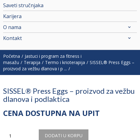
Saveti stručnjaka
Karijera
O nama
Kontakt
Početna
Jastuci i program za fitness i
masažu
Terapija
Termo i krioterapija
SISSEL® Press Eggs –
proizvod za vežbu dlanova i p ...
SISSEL® Press Eggs – proizvod za vežbu
dlanova i podlaktica
CENA DOSTUPNA NA UPIT
Količina
DODATI U KORPU