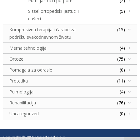
Putni jastuci i potpore
(2)
Sissel ortopedski jastuci i
(5)
dušeci
Kompresivna terapija i čarape za
(15)
podršku svakodnevnom životu
Merna tehnologija
(4)
Ortoze
(75)
Pomagala za odrasle
(0)
Protetika
(11)
Pulmologija
(4)
Rehabilitacija
(76)
Uncategorized
(0)
Copyright © 2018 Bauerfeind d.o.o.