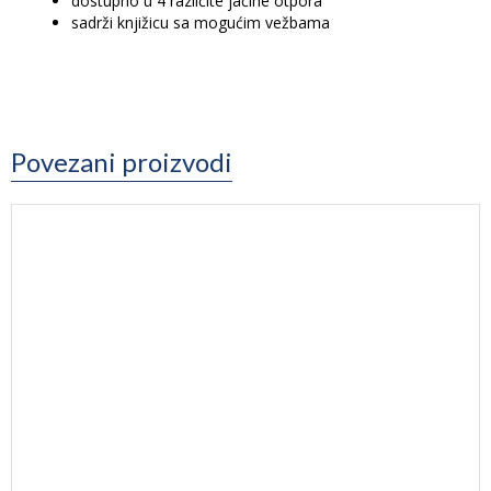
dostupno u 4 različite jačine otpora
sadrži knjižicu sa mogućim vežbama
Povezani proizvodi