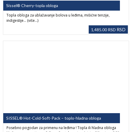
Sissel® Cherry-topla obloga
Topla obloga za ublažavanje bolova u leđima, mišićne tenzije,
indigestije… (više…)
RSD
1,485.00
RSD
SISSEL® Hot-Cold-Soft-Pack – toplo-hladna obloga
Posebno pogodan za primenu na leđima ! Topla ili hladna obloga