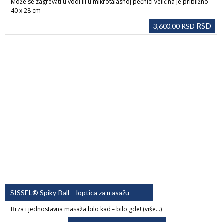
Može se zagrevati u vodi ili u mikrotalasnoj pećnici veličina je približno
40 x 28 cm
RSD
3,600.00
RSD
SISSEL® Spiky-Ball – loptica za masažu
Brza i jednostavna masaža bilo kad – bilo gde! (više…)