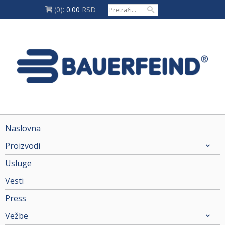
(0):
0.00
RSD
Naslovna
Proizvodi
Usluge
Vesti
Press
Vežbe