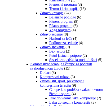
Kineziterapija
(1)
Prenosivi program
(3)
Termo i krioterapija
(13)
Zdravo kretanje
(24)
Balansne podloge
(6)
Fitness program
(8)
Pilates program
(6)
Yoga program
(4)
Zdravo sedenje
(8)
Nasloni za leđa
(4)
Podloge za sedenje
(4)
Zdravo spavanje
(9)
Bio jastuci
(2)
Putni jastuci i potpore
(2)
Sissel ortopedski jastuci i dušeci
(5)
Kompresivna terapija i čarape za podršku
svakodnevnom životu
(15)
Dodaci
(3)
Kompresivni rukavi
(3)
Životni stil, sport, prevencija i
kompresivna terapija
(9)
Čarape kao podrška svakodnevnom
životu i sportu
(4)
Jake do veoma jake kompresije
(2)
Laka do srednja kompresija
(3)