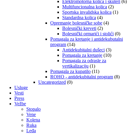
Elektromotorna kolica i skuteri
(6)
Multifuncionalna kolica
(2)
Sportska invalidska kolica
(1)
Standardna kolica
(4)
Opremanje bolesničke sobe
(4)
Bolesnički kreveti
(2)
Bolesnički ormarići i stolići
(0)
Pomagala za kretanje i antidekubutalni
program
(14)
Antidekubitalni dušeci
(3)
Pomagala za kretanje
(10)
Pomagala za odrasle za
vertikalizaciju
(1)
Pomagala za kupatilo
(11)
ROHO - antidekubitalni program
(8)
Uncategorized
(0)
Usluge
Vesti
Press
Vežbe
Stopalo
Vene
Kolena
Ruka
Leđa