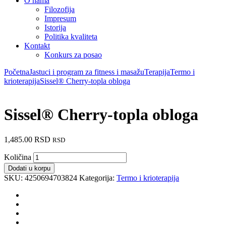
O nama
Filozofija
Impresum
Istorija
Politika kvaliteta
Kontakt
Konkurs za posao
Početna
Jastuci i program za fitness i masažu
Terapija
Termo i
krioterapija
Sissel® Cherry-topla obloga
Sissel® Cherry-topla obloga
1,485.00
RSD
RSD
Količina
Dodati u korpu
SKU:
4250694703824
Kategorija:
Termo i krioterapija