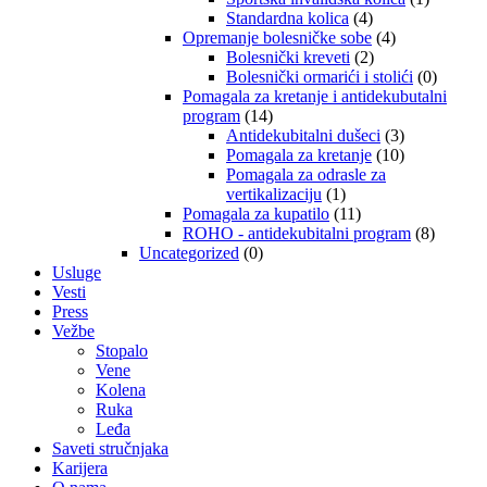
Standardna kolica
(4)
Opremanje bolesničke sobe
(4)
Bolesnički kreveti
(2)
Bolesnički ormarići i stolići
(0)
Pomagala za kretanje i antidekubutalni
program
(14)
Antidekubitalni dušeci
(3)
Pomagala za kretanje
(10)
Pomagala za odrasle za
vertikalizaciju
(1)
Pomagala za kupatilo
(11)
ROHO - antidekubitalni program
(8)
Uncategorized
(0)
Usluge
Vesti
Press
Vežbe
Stopalo
Vene
Kolena
Ruka
Leđa
Saveti stručnjaka
Karijera