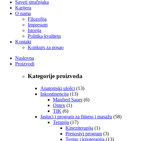
Saveti stručnjaka
Karijera
O nama
Filozofija
Impresum
Istorija
Politika kvaliteta
Kontakt
Konkurs za posao
Naslovna
Proizvodi
Kategorije proizvoda
Anatomski ulošci
(13)
Inkontinencija
(13)
Manfred Sauer
(6)
Ontex
(1)
TIK
(6)
Jastuci i program za fitness i masažu
(58)
Terapija
(17)
Kineziterapija
(1)
Prenosivi program
(3)
Termo i krioterapija
(13)