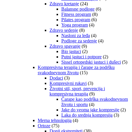
Zdravo kretanje
(24)
Balansne podloge
(6)
Fitness program
(8)
Pilates program
(6)
Yoga program
(4)
Zdravo sedenje
(8)
Nasloni za leđa
(4)
Podloge za sedenje
(4)
Zdravo spavanje
(9)
Bio jastuci
(2)
Putni jastuci i potpore
(2)
Sissel ortopedski jastuci i dušeci
(5)
Kompresivna terapija i čarape za podršku
svakodnevnom životu
(15)
Dodaci
(3)
Kompresivni rukavi
(3)
Životni stil, sport, prevencija i
kompresivna terapija
(9)
Čarape kao podrška svakodnevnom
životu i sportu
(4)
Jake do veoma jake kompresije
(2)
Laka do srednja kompresija
(3)
Merna tehnologija
(4)
Ortoze
(75)
Donji ekstremiteti
(38)