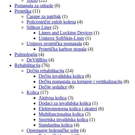
Torzo
(22)
Pomagala za odrasle
(0)
Protetika
(11)
Čarape za patrljak
(1)
Policentrični zglob kolena
(4)
Silikon Liner
(2)
Liners and Locking Devices
(1)
Uniprox SoftSkin-Liner
(1)
Uniprox protetička pomagala
(4)
Protetička karbon stopala
(4)
Pulmologija
(4)
DeVillBiss
(4)
Rehabilitacija
(76)
Dečija rehabilitacija
(24)
Dečija invalidska kolica
(8)
Dečija pomagala za kretanje i vertikalizaciju
(8)
Dečije sedalice
(8)
Kolica
(17)
Aktivna kolica
(3)
Dodaci za invalidska kolica
(1)
Elektromotorna kolica i skuteri
(6)
Multifuncionalna kolica
(2)
Sportska invalidska kolica
(1)
Standardna kolica
(4)
Opremanje bolesničke sobe
(4)