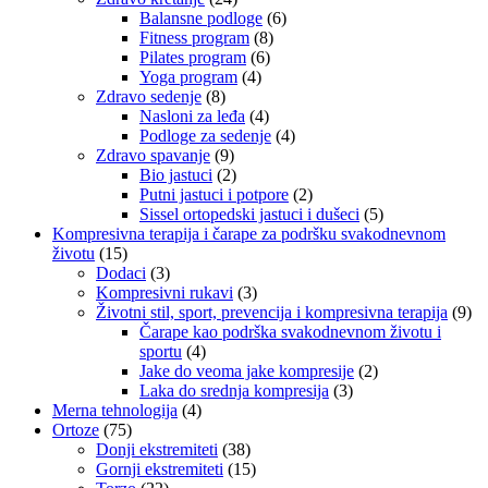
Balansne podloge
(6)
Fitness program
(8)
Pilates program
(6)
Yoga program
(4)
Zdravo sedenje
(8)
Nasloni za leđa
(4)
Podloge za sedenje
(4)
Zdravo spavanje
(9)
Bio jastuci
(2)
Putni jastuci i potpore
(2)
Sissel ortopedski jastuci i dušeci
(5)
Kompresivna terapija i čarape za podršku svakodnevnom
životu
(15)
Dodaci
(3)
Kompresivni rukavi
(3)
Životni stil, sport, prevencija i kompresivna terapija
(9)
Čarape kao podrška svakodnevnom životu i
sportu
(4)
Jake do veoma jake kompresije
(2)
Laka do srednja kompresija
(3)
Merna tehnologija
(4)
Ortoze
(75)
Donji ekstremiteti
(38)
Gornji ekstremiteti
(15)