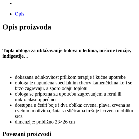
Opis
Opis proizvoda
Topla obloga za ublažavanje bolova u leđima, mišićne tenzije,
indigestije…
dokazana učinkovitost prilikom terapije i kućne upotrebe
obloga je napunjena specijalnim cherry kamenčićima koji se
brzo zagrevaju, a sporo odaju toplotu
obloga se priprema za upotrebu zagrevanjem u rerni ili
mikrotalasnoj pećnici
dostupna u četiri boje i dva oblika: crvena, plava, crvena sa
cvetnim motivima, žuta sa sličicama trešnje i crvena u obliku
srca
dimenzije: približno 23×26 cm
Povezani proizvodi