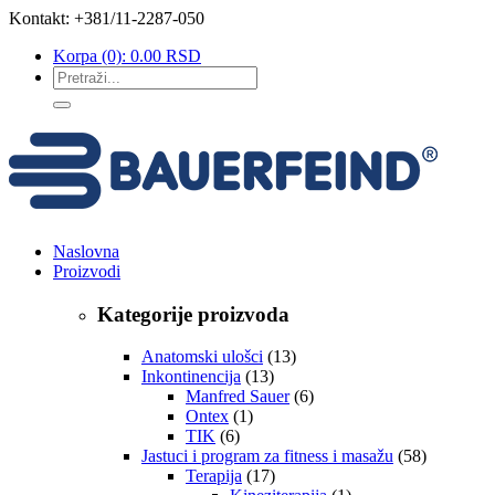
Kontakt: +381/11-2287-050
Korpa
(0):
0.00
RSD
Naslovna
Proizvodi
Kategorije proizvoda
Anatomski ulošci
(13)
Inkontinencija
(13)
Manfred Sauer
(6)
Ontex
(1)
TIK
(6)
Jastuci i program za fitness i masažu
(58)
Terapija
(17)