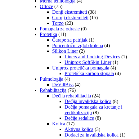
Merna tehnologija
(4)
Ortoze
(75)
Donji ekstremiteti
(38)
Gornji ekstremiteti
(15)
Torzo
(22)
Pomagala za odrasle
(0)
Protetika
(11)
Čarape za patrljak
(1)
Policentrični zglob kolena
(4)
Silikon Liner
(2)
Liners and Locking Devices
(1)
Uniprox SoftSkin-Liner
(1)
Uniprox protetička pomagala
(4)
Protetička karbon stopala
(4)
Pulmologija
(4)
DeVillBiss
(4)
Rehabilitacija
(76)
Dečija rehabilitacija
(24)
Dečija invalidska kolica
(8)
Dečija pomagala za kretanje i
vertikalizaciju
(8)
Dečije sedalice
(8)
Kolica
(17)
Aktivna kolica
(3)
Dodaci za invalidska kolica
(1)