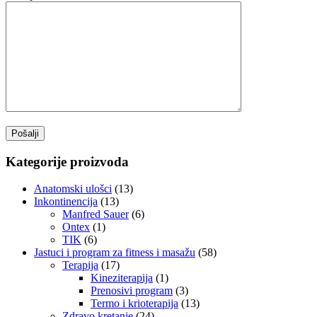
Kategorije proizvoda
Anatomski ulošci
(13)
Inkontinencija
(13)
Manfred Sauer
(6)
Ontex
(1)
TIK
(6)
Jastuci i program za fitness i masažu
(58)
Terapija
(17)
Kineziterapija
(1)
Prenosivi program
(3)
Termo i krioterapija
(13)
Zdravo kretanje
(24)