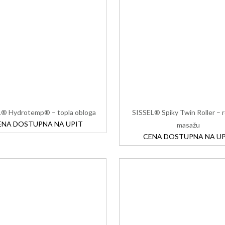
L® Hydrotemp® – topla obloga
SISSEL® Spiky Twin Roller – r
ENA DOSTUPNA NA UPIT
masažu
CENA DOSTUPNA NA UP