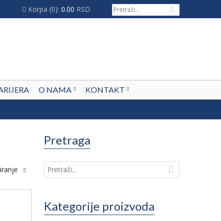
Korpa
(0):
0.00
RSD
ARIJERA
O NAMA
KONTAKT
Pretraga
iranje
Kategorije proizvoda