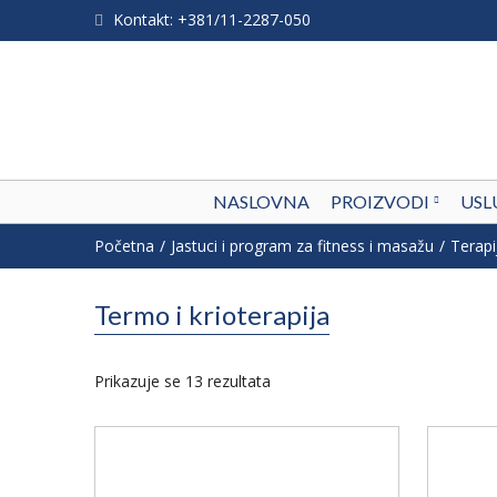
Kontakt: +381/11-2287-050
NASLOVNA
PROIZVODI
USL
Početna
Jastuci i program za fitness i masažu
Terapi
Termo i krioterapija
Prikazuje se 13 rezultata