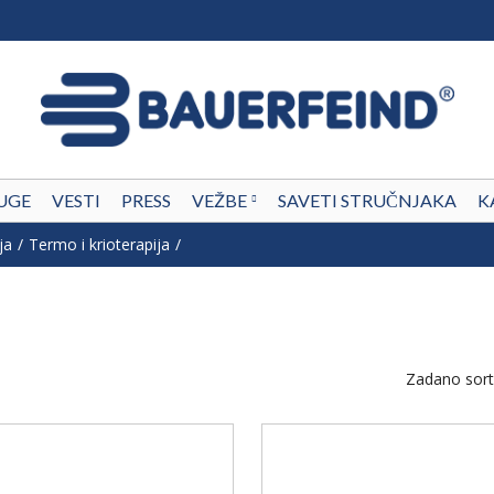
UGE
VESTI
PRESS
VEŽBE
SAVETI STRUČNJAKA
K
ja
Termo i krioterapija
Zadano sort