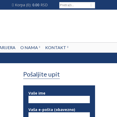
Korpa
(0):
0.00
RSD
ARIJERA
O NAMA
KONTAKT
Pošaljite upit
Vaše ime
Vaša e-pošta (obavezno)