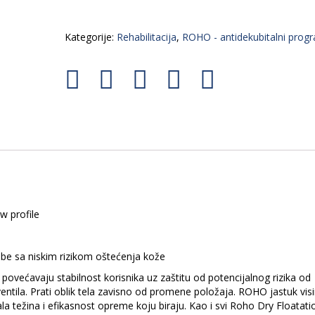
Kategorije:
Rehabilitacija
,
ROHO - antidekubitalni prog
w profile
sobe sa niskim rizikom oštećenja kože
ećavaju stabilnost korisnika uz zaštitu od potencijalnog rizika od
tila. Prati oblik tela zavisno od promene položaja. ROHO jastuk visi
la težina i efikasnost opreme koju biraju. Kao i svi Roho Dry Floatati