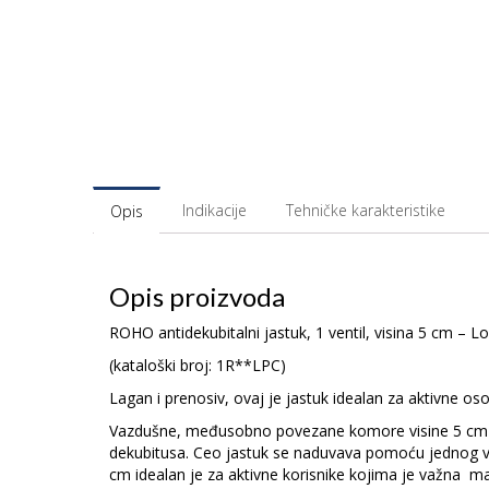
Indikacije
Tehničke karakteristike
Opis
Opis proizvoda
ROHO antidekubitalni jastuk, 1 ventil, visina 5 cm – Lo
(kataloški broj: 1R**LPC)
Lagan i prenosiv, ovaj je jastuk idealan za aktivne o
Vazdušne, međusobno povezane komore visine 5 cm pov
dekubitusa. Ceo jastuk se naduvava pomoću jednog ven
cm idealan je za aktivne korisnike kojima je važna ma