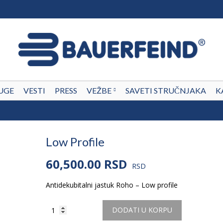
UGE
VESTI
PRESS
VEŽBE
SAVETI STRUČNJAKA
K
Low Profile
60,500.00
RSD
RSD
Antidekubitalni jastuk Roho – Low profile
Količina
DODATI U KORPU