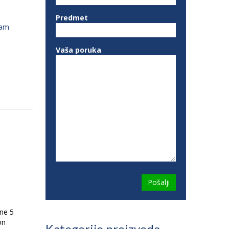
Predmet
ram
Vaša poruka
ne 5
on
Kategorije proizvoda