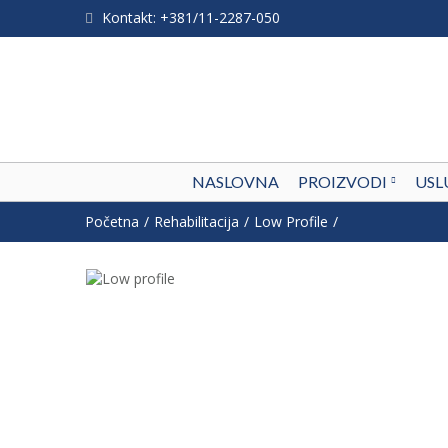
Kontakt: +381/11-2287-050
NASLOVNA
PROIZVODI
USL
Početna
Rehabilitacija
Low Profile