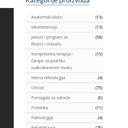
Anatomski ulošci
(13)
Inkontinencija
(13)
Jastuci i program za
(58)
fitness i masažu
Kompresivna terapija i
(15)
čarape za podršku
svakodnevnom životu
Merna tehnologija
(4)
Ortoze
(75)
Pomagala za odrasle
(0)
Protetika
(11)
Pulmologija
(4)
Rehabilitacija
(76)