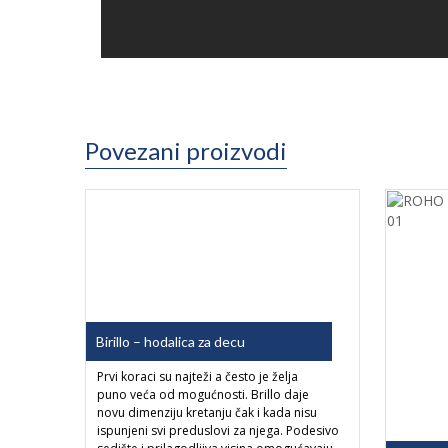
Povezani proizvodi
Birillo – hodalica za decu
Prvi koraci su najteži a često je želja
puno veća od mogućnosti. Brillo daje
novu dimenziju kretanju čak i kada nisu
ispunjeni svi preduslovi za njega. Podesivo