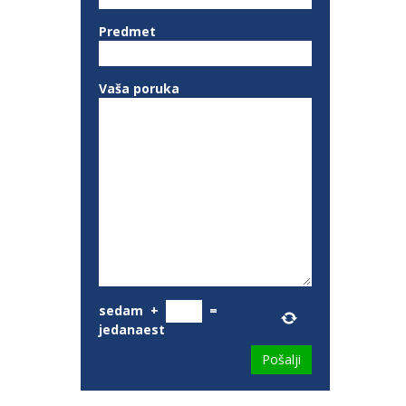
Predmet
Vaša poruka
sedam
+
=
jedanaest