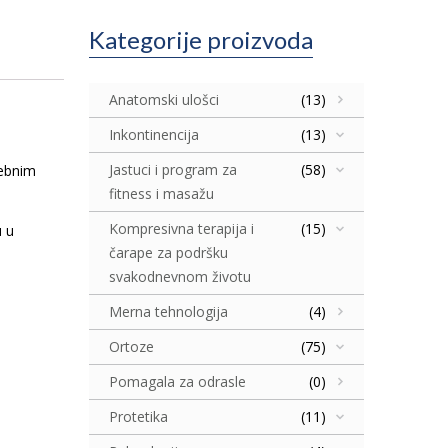
Kategorije proizvoda
Anatomski ulošci
(13)
Inkontinencija
(13)
Jastuci i program za
(58)
sebnim
fitness i masažu
Kompresivna terapija i
(15)
u u
čarape za podršku
svakodnevnom životu
Merna tehnologija
(4)
Ortoze
(75)
Pomagala za odrasle
(0)
Protetika
(11)