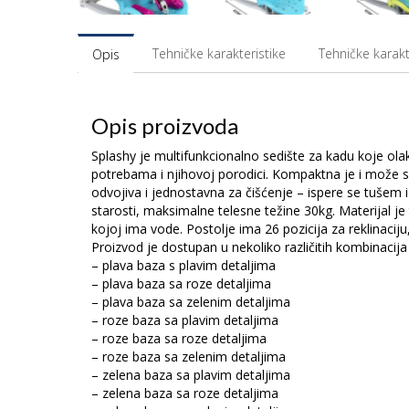
Tehničke karakteristike
Tehničke karakt
Opis
Opis proizvoda
Splashy je multifunkcionalno sedište za kadu koje 
potrebama i njihovoj porodici. Kompaktna je i može se
odvojiva i jednostavna za čišćenje – ispere se tušem 
starosti, maksimalne telesne težine 30kg. Materijal je
kojoj ima vode. Postolje ima 26 pozicija za reklinacij
Proizvod je dostupan u nekoliko različitih kombinacija
– plava baza s plavim detaljima
– plava baza sa roze detaljima
– plava baza sa zelenim detaljima
– roze baza sa plavim detaljima
– roze baza sa roze detaljima
– roze baza sa zelenim detaljima
– zelena baza sa plavim detaljima
– zelena baza sa roze detaljima