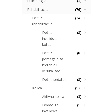
Pulmologija
(4)
Rehabilitacija
(76)
Dečija
(24)
rehabilitacija
Dečija
(8)
invalidska
kolica
Dečija
(8)
pomagala za
kretanje i
vertikalizaciju
Dečije sedalice
(8)
Kolica
(17)
Aktivna kolica
(3)
Dodaci za
(1)
invalidska