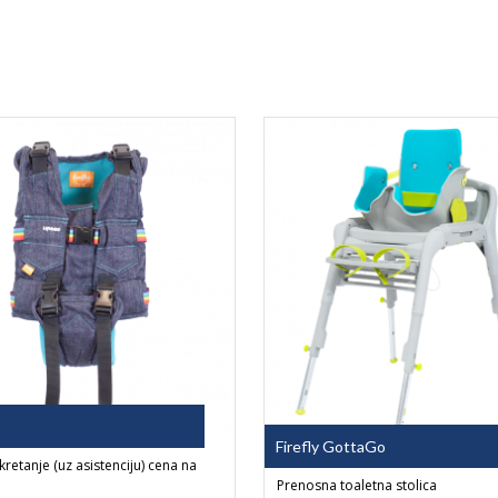
Firefly GottaGo
kretanje (uz asistenciju) cena na
Prenosna toaletna stolica