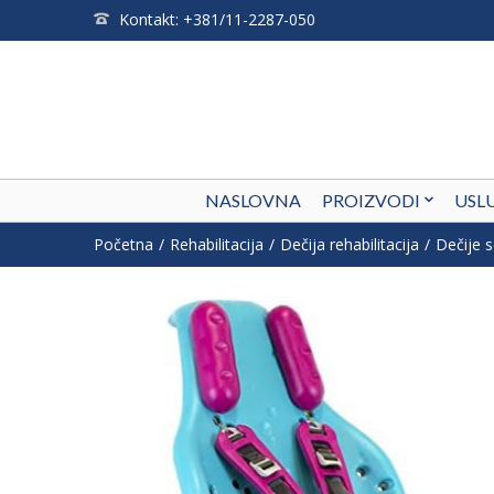
Kontakt: +381/11-2287-050
NASLOVNA
PROIZVODI
USL
Početna
Rehabilitacija
Dečija rehabilitacija
Dečije s