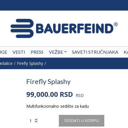
UGE
VESTI
PRESS
VEŽBE
SAVETI STRUČNJAKA
K
edalice
Firefly Splashy
Firefly Splashy
99,000.00
RSD
RSD
Multifunkcionalno sedište za kadu
Količina
DODATI U KORPU