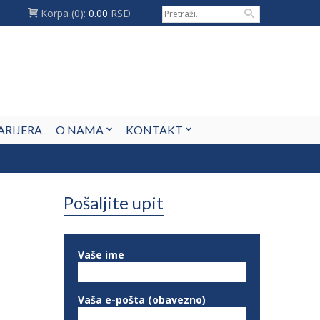
Korpa
(0):
0.00
RSD
ARIJERA
O NAMA
KONTAKT
Pošaljite upit
Vaše ime
Vaša e-pošta (obavezno)