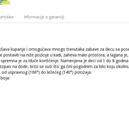
eristike
Informacije o garanciji
olakšava kupanje i omogućava mnogo trenutaka zabave za decu sa po
 postaviti na niže pozicije u kadi, zaheva malo prostora, a lagana je,
i spremna je za iduće korišćenje. Namenjena je deci od 1 do 8 godina
 topao na dodir, brzo se suši što ga čini pogodnim za bilo koju okolin
u, od uspravnog (106°) do ležećeg (140°) položaja.
 boja: