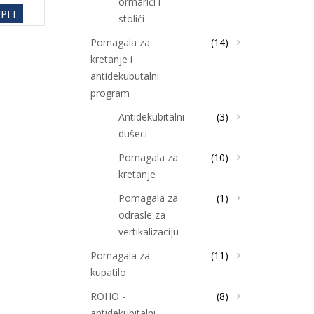
ormarići i
PIT
stolići
Pomagala za
(14)
kretanje i
antidekubutalni
program
Antidekubitalni
(3)
dušeci
Pomagala za
(10)
kretanje
Pomagala za
(1)
odrasle za
vertikalizaciju
Pomagala za
(11)
kupatilo
ROHO -
(8)
antidekubitalni