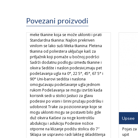
Otter – sedište za kadu dečije
Povezani proizvodi
Plastični okvir sa izborom standardne ili
meke tkanine koja se može ukloniti i prati
Standardna tkanina: Najlon prekriven
vinilom se lako suši Meka tkanina: Pletena
tkanina od poliestera uključuje kaiš za
prtljažnik koji pomaže u bočnoj podršci
Sadrži dodatnu podlogu između tkanine i
okvira Sedište i naslon podesivi,imaju pet
podešavanja ugla na 0°, 22 5°, 45°, 67 5° i
90° Uni-barovi sedišta i naslona
omogućavaju podešavanje ugla jednom
rukom Podešavanja se mogu izvršiti kada
korisnik sedi u stolici Jastuci za glavu
podesivi po visini i širini pružaju podršku i
udobnost Trake za pozicioniranje koje se
mogu ukloniti mogu se postaviti bilo gde
duž okvira Kaiševi za noge kontrolišu
Upsee
abdukciju i adukciju Podesive nožice
otporne na klizanje podižu stolicu do 7″
Pojas za 
Sklapa se uspravno radi lakšeg skladištenja
upit