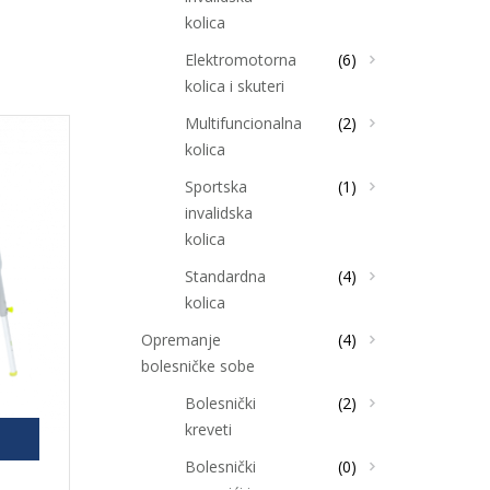
kolica
Elektromotorna
(6)
kolica i skuteri
Multifuncionalna
(2)
kolica
Sportska
(1)
invalidska
kolica
Standardna
(4)
kolica
Opremanje
(4)
bolesničke sobe
Bolesnički
(2)
kreveti
Bolesnički
(0)