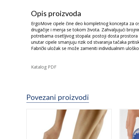
Opis proizvoda
ErgoMove cipele čine deo kompletnog koncepta za osetl
drugačije i menja se tokom života. Zahvaljujući broj
potrebama osetljivog stopala: postoji dosta prostora u 
unutar cipele smanjuju rizik od stvaranja tačaka priti
Fabrički uložak se može zameniti individualnim uloško
Katalog PDF
Povezani proizvodi