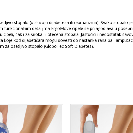
jivo stopalo (u slučaju dijabetesa ili reumatizma). Svako stopalo je
nim funkcionalnim detaljima ErgoMove cipele se prilagodjavaju poseb
cipeli, čak i za široka ili otečena stopala. Jastučići i nedostatak šavo
ska koje kod dijabetičara mogu dovesti do nastanka rana pa i amputaci
m za osetljivo stopalo (GloboTec Soft Diabetes).