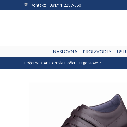
Kontakt: +381/11-2287-050
NASLOVNA
PROIZVODI
USL
Početna
Anatomski ulošci
ErgoMove