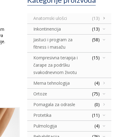
Anatomski ulošci
(13)
Inkontinencija
(13)
nim
va
Jastuci i program za
(58)
je.
fitness i masažu
Kompresivna terapija i
(15)
čarape za podršku
svakodnevnom životu
Merna tehnologija
(4)
Ortoze
(75)
Pomagala za odrasle
(0)
Protetika
(11)
Pulmologija
(4)
Rehabilitacija
(76)