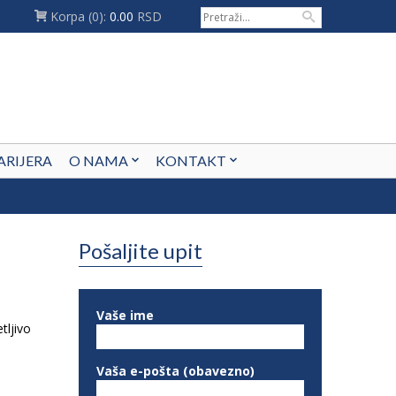
Korpa
(0):
0.00
RSD
ARIJERA
O NAMA
KONTAKT
Pošaljite upit
Vaše ime
tljivo
Vaša e-pošta (obavezno)