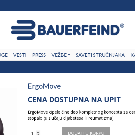
UGE
VESTI
PRESS
VEŽBE
SAVETI STRUČNJAKA
K
ErgoMove
CENA DOSTUPNA NA UPIT
ErgoMove cipele čine deo kompletnog koncepta za ose
stopalo (u slučaju dijabetesa ili reumatizma).
Količina
DODATI U KORPU