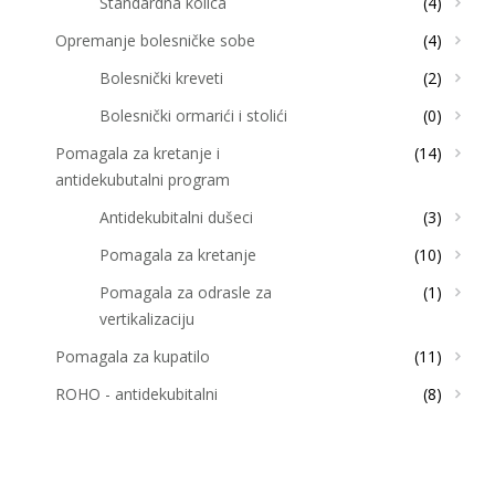
Standardna kolica
(4)
Opremanje bolesničke sobe
(4)
Bolesnički kreveti
(2)
Bolesnički ormarići i stolići
(0)
Pomagala za kretanje i
(14)
antidekubutalni program
Antidekubitalni dušeci
(3)
Pomagala za kretanje
(10)
Pomagala za odrasle za
(1)
vertikalizaciju
Pomagala za kupatilo
(11)
ROHO - antidekubitalni
(8)
program
Uncategorized
(0)