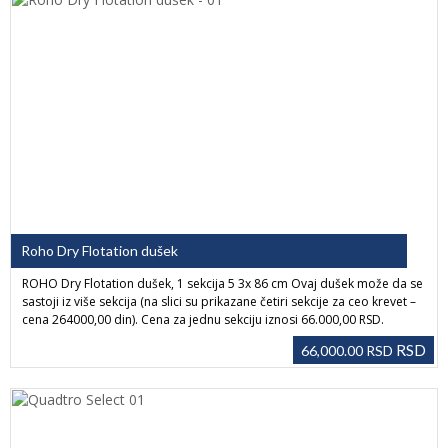
Roho Dry Flotation dušek
ROHO Dry Flotation dušek, 1 sekcija 5 3x 86 cm Ovaj dušek može da se
sastoji iz više sekcija (na slici su prikazane četiri sekcije za ceo krevet –
cena 264000,00 din). Cena za jednu sekciju iznosi 66.000,00 RSD.
RSD
66,000.00
RSD