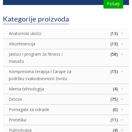
Kategorije proizvoda
Anatomski ulošci
(13)
Inkontinencija
(13)
Jastuci i program za fitness i
(58)
masažu
Kompresivna terapija i čarape za
(15)
podršku svakodnevnom životu
Merna tehnologija
(4)
Ortoze
(75)
Pomagala za odrasle
(0)
Protetika
(11)
Pulmologija
(4)