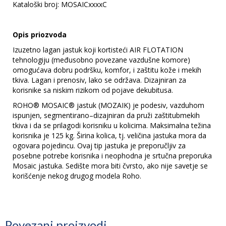
Kataloški broj: MOSAICxxxxC
Opis priozvoda
Izuzetno lagan jastuk koji kortisteći AIR FLOTATION
tehnologiju (međusobno povezane vazdušne komore)
omogućava dobru podršku, komfor, i zaštitu kože i mekih
tkiva. Lagan i prenosiv, lako se održava. Dizajniran za
korisnike sa niskim rizikom od pojave dekubitusa.
ROHO® MOSAIC® jastuk (MOZAIK) je podesiv, vazduhom
ispunjen, segmentirano–dizajniran da pruži zaštitubmekih
tkiva i da se prilagodi korisniku u kolicima. Maksimalna težina
korisnika je 125 kg. Širina kolica, tj. veličina jastuka mora da
ogovara pojedincu. Ovaj tip jastuka je preporučljiv za
posebne potrebe korisnika i neophodna je srtučna preporuka
Mosaic jastuka. Sedište mora biti čvrsto, ako nije savetje se
korišćenje nekog drugog modela Roho.
Povezani proizvodi