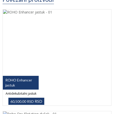
ROHO Enhancer
jastuk
Antidekubitalni jastuk
RSD
60,500.00
RSD