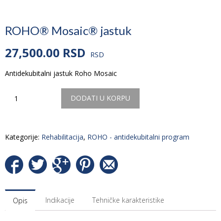
ROHO® Mosaic® jastuk
27,500.00
RSD
RSD
Antidekubitalni jastuk Roho Mosaic
Količina
DODATI U KORPU
Kategorije:
Rehabilitacija
,
ROHO - antidekubitalni program
Indikacije
Tehničke karakteristike
Opis