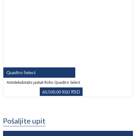
Quadtro Select
Antidekubitalni jastuk Roho Quadtro Select
RSD
60,500.00
RSD
Pošaljite upit