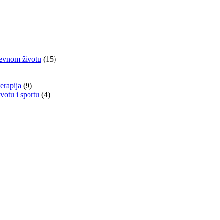
nevnom životu
(15)
terapija
(9)
otu i sportu
(4)