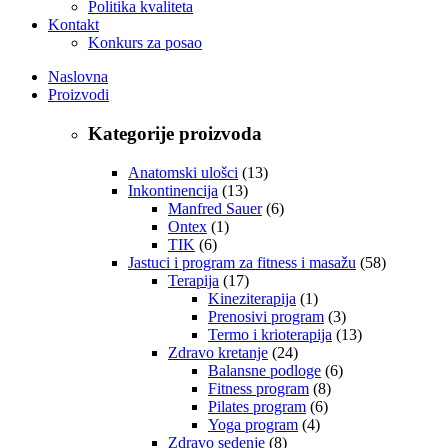
Politika kvaliteta
Kontakt
Konkurs za posao
Naslovna
Proizvodi
Kategorije proizvoda
Anatomski ulošci
(13)
Inkontinencija
(13)
Manfred Sauer
(6)
Ontex
(1)
TIK
(6)
Jastuci i program za fitness i masažu
(58)
Terapija
(17)
Kineziterapija
(1)
Prenosivi program
(3)
Termo i krioterapija
(13)
Zdravo kretanje
(24)
Balansne podloge
(6)
Fitness program
(8)
Pilates program
(6)
Yoga program
(4)
Zdravo sedenje
(8)