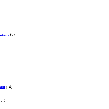
izaciju
(8)
gram
(14)
(1)