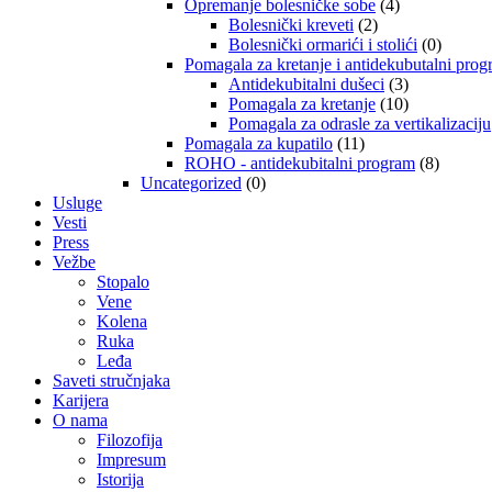
Opremanje bolesničke sobe
(4)
Bolesnički kreveti
(2)
Bolesnički ormarići i stolići
(0)
Pomagala za kretanje i antidekubutalni pro
Antidekubitalni dušeci
(3)
Pomagala za kretanje
(10)
Pomagala za odrasle za vertikalizaciju
Pomagala za kupatilo
(11)
ROHO - antidekubitalni program
(8)
Uncategorized
(0)
Usluge
Vesti
Press
Vežbe
Stopalo
Vene
Kolena
Ruka
Leđa
Saveti stručnjaka
Karijera
O nama
Filozofija
Impresum
Istorija