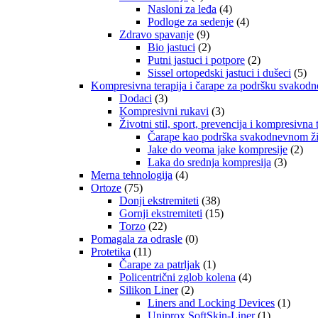
Nasloni za leđa
(4)
Podloge za sedenje
(4)
Zdravo spavanje
(9)
Bio jastuci
(2)
Putni jastuci i potpore
(2)
Sissel ortopedski jastuci i dušeci
(5)
Kompresivna terapija i čarape za podršku svakod
Dodaci
(3)
Kompresivni rukavi
(3)
Životni stil, sport, prevencija i kompresivna 
Čarape kao podrška svakodnevnom živ
Jake do veoma jake kompresije
(2)
Laka do srednja kompresija
(3)
Merna tehnologija
(4)
Ortoze
(75)
Donji ekstremiteti
(38)
Gornji ekstremiteti
(15)
Torzo
(22)
Pomagala za odrasle
(0)
Protetika
(11)
Čarape za patrljak
(1)
Policentrični zglob kolena
(4)
Silikon Liner
(2)
Liners and Locking Devices
(1)
Uniprox SoftSkin-Liner
(1)