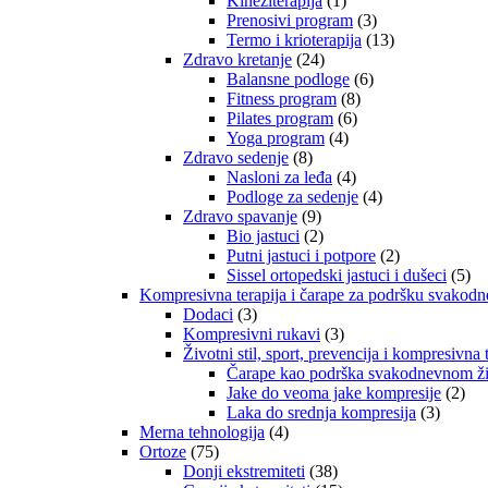
Kineziterapija
(1)
Prenosivi program
(3)
Termo i krioterapija
(13)
Zdravo kretanje
(24)
Balansne podloge
(6)
Fitness program
(8)
Pilates program
(6)
Yoga program
(4)
Zdravo sedenje
(8)
Nasloni za leđa
(4)
Podloge za sedenje
(4)
Zdravo spavanje
(9)
Bio jastuci
(2)
Putni jastuci i potpore
(2)
Sissel ortopedski jastuci i dušeci
(5)
Kompresivna terapija i čarape za podršku svakod
Dodaci
(3)
Kompresivni rukavi
(3)
Životni stil, sport, prevencija i kompresivna 
Čarape kao podrška svakodnevnom živ
Jake do veoma jake kompresije
(2)
Laka do srednja kompresija
(3)
Merna tehnologija
(4)
Ortoze
(75)
Donji ekstremiteti
(38)