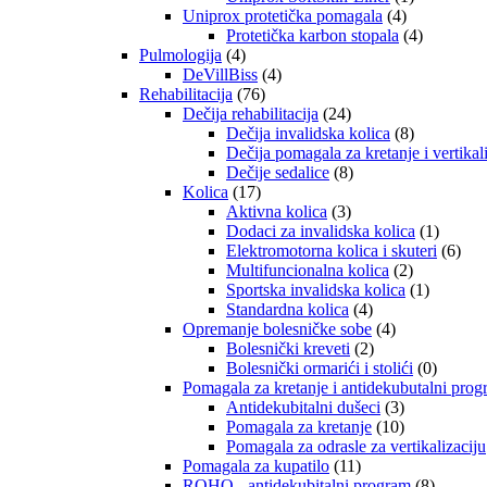
Uniprox protetička pomagala
(4)
Protetička karbon stopala
(4)
Pulmologija
(4)
DeVillBiss
(4)
Rehabilitacija
(76)
Dečija rehabilitacija
(24)
Dečija invalidska kolica
(8)
Dečija pomagala za kretanje i vertikal
Dečije sedalice
(8)
Kolica
(17)
Aktivna kolica
(3)
Dodaci za invalidska kolica
(1)
Elektromotorna kolica i skuteri
(6)
Multifuncionalna kolica
(2)
Sportska invalidska kolica
(1)
Standardna kolica
(4)
Opremanje bolesničke sobe
(4)
Bolesnički kreveti
(2)
Bolesnički ormarići i stolići
(0)
Pomagala za kretanje i antidekubutalni pro
Antidekubitalni dušeci
(3)
Pomagala za kretanje
(10)
Pomagala za odrasle za vertikalizaciju
Pomagala za kupatilo
(11)
ROHO - antidekubitalni program
(8)