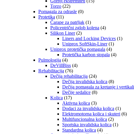
Gornji ekstremiteti
(15)
Torzo
(22)
Pomagala za odrasle
(0)
Protetika
(11)
Čarape za patrljak
(1)
Policentrični zglob kolena
(4)
Silikon Liner
(2)
Liners and Locking Devices
(1)
Uniprox SoftSkin-Liner
(1)
Uniprox protetička pomagala
(4)
Protetička karbon stopala
(4)
Pulmologija
(4)
DeVillBiss
(4)
Rehabilitacija
(76)
Dečija rehabilitacija
(24)
Dečija invalidska kolica
(8)
Dečija pomagala za kretanje i vertikal
Dečije sedalice
(8)
Kolica
(17)
Aktivna kolica
(3)
Dodaci za invalidska kolica
(1)
Elektromotorna kolica i skuteri
(6)
Multifuncionalna kolica
(2)
Sportska invalidska kolica
(1)
Standardna kolica
(4)