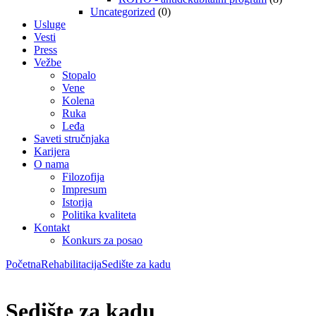
Uncategorized
(0)
Usluge
Vesti
Press
Vežbe
Stopalo
Vene
Kolena
Ruka
Leđa
Saveti stručnjaka
Karijera
O nama
Filozofija
Impresum
Istorija
Politika kvaliteta
Kontakt
Konkurs za posao
Početna
Rehabilitacija
Sedište za kadu
Sedište za kadu