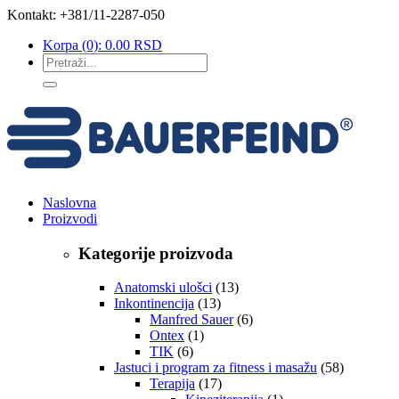
Kontakt: +381/11-2287-050
Korpa
(0):
0.00
RSD
Naslovna
Proizvodi
Kategorije proizvoda
Anatomski ulošci
(13)
Inkontinencija
(13)
Manfred Sauer
(6)
Ontex
(1)
TIK
(6)
Jastuci i program za fitness i masažu
(58)
Terapija
(17)