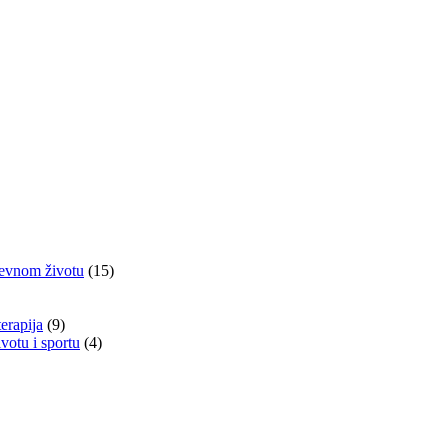
nevnom životu
(15)
terapija
(9)
otu i sportu
(4)