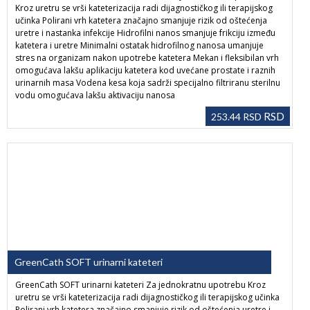
Kroz uretru se vrši kateterizacija radi dijagnostičkog ili terapijskog
učinka Polirani vrh katetera značajno smanjuje rizik od oštećenja
uretre i nastanka infekcije Hidrofilni nanos smanjuje frikciju između
katetera i uretre Minimalni ostatak hidrofilnog nanosa umanjuje
stres na organizam nakon upotrebe katetera Mekan i fleksibilan vrh
omogućava lakšu aplikaciju katetera kod uvećane prostate i raznih
urinarnih masa Vodena kesa koja sadrži specijalno filtriranu sterilnu
vodu omogućava lakšu aktivaciju nanosa
RSD
253.44
RSD
GreenCath SOFT urinarni kateteri
GreenCath SOFT urinarni kateteri Za jednokratnu upotrebu Kroz
uretru se vrši kateterizacija radi dijagnostičkog ili terapijskog učinka
Polirani vrh katetera značajno smanjuje rizik od oštećenja uretre i