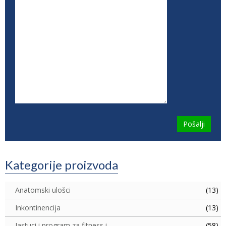
Kategorije proizvoda
Anatomski ulošci
(13)
Inkontinencija
(13)
Jastuci i program za fitness i
(58)