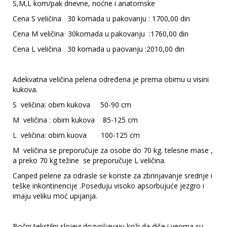
S,M,L kom/pak dnevne, noćne i anatomske
Cena S veličina 30 komada u pakovanju : 1700,00 din
Cena M veličina 30komada u pakovanju :1760,00 din
Cena L veličina 30 komada u paovanju :2010,00 din
Adekvatna veličina pelena određena je prema obimu u visini
kukova.
S veličina: obim kukova 50-90 cm
M veličina : obim kukova 85-125 cm
L veličina: obim kuova 100-125 cm
M veličina se preporučuje za osobe do 70 kg. telesne mase ,
a preko 70 kg težine se preporučuje L veličina.
Canped pelene za odrasle se koriste za zbrinjavanje srednje i
teške inkontinencije .Poseduju visoko apsorbujuće jezgro i
imaju veliku moć upijanja.
Bočni tekstilni slojevi dozvoljavaju koži da diše i veoma su