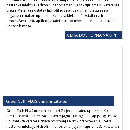
nastanka infekcije Hidrofilni nanos smanjuje frikciju između katetera i
uretre Minimalni ostatak hidrofilnog nanosa umanjuje stres na
organizam nakon upotrebe katetera Mekan i fleksibilan vrh
omogućava lakšu aplikaciju katetera kod uvećane prostate i raznih
urinarnih masa
CENA DOSTUPNA NA UPIT
GreenCath PLUS urinarni kateteri
GreenCath PLUS urinarni kateteri Za jednokratnu upotrebu Kroz
uretru se vrši kateterizacija radi dijagnostičkog ili terapijskog učinka
Polirani vrh katetera značajno smanjuje rizik od oštećenja uretre i
nastanka infekcije Hidrofilni nanos smanjuje frikciju između katetera i