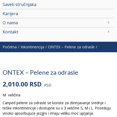
Saveti stručnjaka
Karijera
O nama
Kontakt
Početna
Inkontinencija
ONTEX – Pelene za odrasle
ONTEX – Pelene za odrasle
2,010.00
RSD
RSD
M veličina
Canped pelene za odrasle se koriste za zbrinjavanje srednje i
teške inkontinencije i dostupne su u 3 veličine S, M i L. Poseduju
visoko apsorbujuće jezgro i imaju veliku moć upijanja.