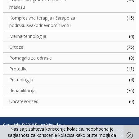
masažu
Kompresivna terapija i čarape za
(15)
podršku svakodnevnom životu
Merna tehnologija
(4)
Ortoze
(75)
Pomagala za odrasle
(0)
Protetika
(11)
Pulmologija
(4)
Rehabilitacija
(76)
Uncategorized
(0)
Copyright © 2018 Bauerfeind d.o.o.
Nas sajt zahteva koriscenje kolacica, neophodna je
Usluge
Proizvodi
Impresum
Istorija
Uslovi prodaje
saglasnost za koriscenje kolacica kako bi ste mogli da
Kontakt