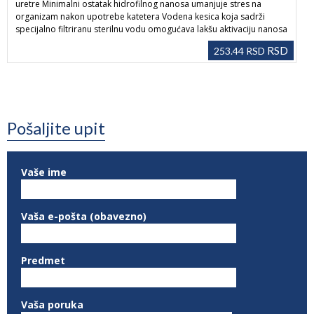
uretre Minimalni ostatak hidrofilnog nanosa umanjuje stres na
organizam nakon upotrebe katetera Vodena kesica koja sadrži
specijalno filtriranu sterilnu vodu omogućava lakšu aktivaciju nanosa
RSD
253.44
RSD
Pošaljite upit
Vaše ime
Vaša e-pošta (obavezno)
Predmet
Vaša poruka