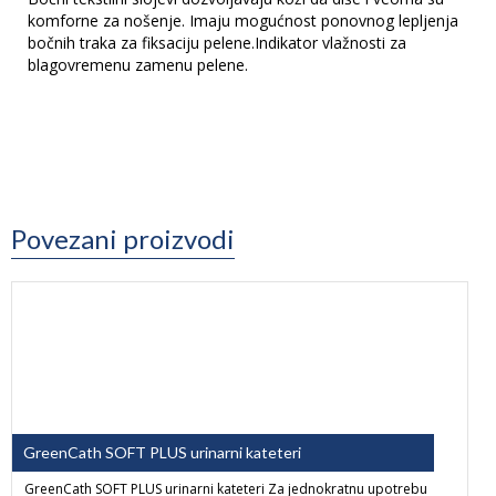
komforne za nošenje. Imaju mogućnost ponovnog lepljenja
bočnih traka za fiksaciju pelene.Indikator vlažnosti za
blagovremenu zamenu pelene.
Povezani proizvodi
GreenCath SOFT PLUS urinarni kateteri
GreenCath SOFT PLUS urinarni kateteri Za jednokratnu upotrebu