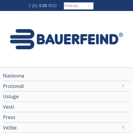
(0):
0.00
RSD
Naslovna
Proizvodi
Usluge
Vesti
Press
Vežbe