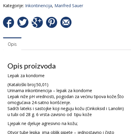
Kategorije:
Inkontinencija
,
Manfred Sauer
Opis
Opis proizvoda
Lepak za kondome
(Kataloški broj:50,01)
Urinarna inkontinencija – lepak za kondome
Lepak niže pH vrednosti, pogodan za većinu tipova kože.Što
omogućava 24-satno korišćenje.
Sadrži lateks i sastojke koji neguju kožu (Cinkoksid i Lanolin)
u tubi od 28 g. 6 vrsta-zavisno od tipu kože
Ljepak ne djeluje agresivno na kožu;
Otvor tube lepka ima oblik pipete – jednostavno i čisto