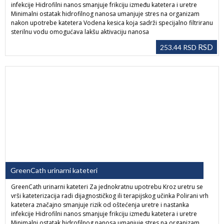
infekcije Hidrofilni nanos smanjuje frikciju između katetera i uretre
Minimalni ostatak hidrofilnog nanosa umanjuje stres na organizam
nakon upotrebe katetera Vodena kesica koja sadrži specijalno filtriranu
sterilnu vodu omogućava lakšu aktivaciju nanosa
RSD
253.44
RSD
GreenCath urinarni kateteri
GreenCath urinarni kateteri Za jednokratnu upotrebu Kroz uretru se
vrši kateterizacija radi dijagnostičkog ili terapijskog učinka Polirani vrh
katetera značajno smanjuje rizik od oštećenja uretre i nastanka
infekcije Hidrofilni nanos smanjuje frikciju između katetera i uretre
Minimalni ostatak hidrofilnog nanosa umanjuje stres na organizam