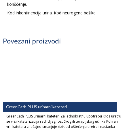
korišćenje.
Kod inkontinencija urina. Kod neurogene bešike.
Povezani proizvodi
GreenCath PLUS urinarni kateteri
GreenCath PLUS urinarni kateteri Za jednokratnu upotrebu Kroz uretru
se vrši kateterizacija radi dijagnostičkog ili terapijskog učinka Polirani
vrh katetera značajno smanjuje rizik od oštećenja uretre i nastanka