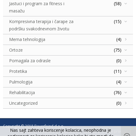
Jastuci i program za fitness i
(58)
masažu
Kompresivna terapija i čarape za
(15)
podršku svakodnevnom životu
Merna tehnologija
(4)
Ortoze
(75)
Pomagala za odrasle
(0)
Protetika
(11)
Pulmologija
(4)
Rehabilitacija
(76)
Uncategorized
(0)
Copyright © 2018 Bauerfeind d.o.o.
Nas sajt zahteva koriscenje kolacica, neophodna je
Usluge
Proizvodi
Impresum
Istorija
Uslovi prodaje