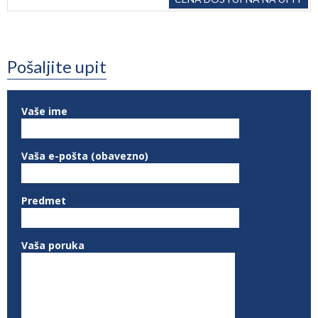
Pošaljite upit
Vaše ime
Vaša e-pošta (obavezno)
Predmet
Vaša poruka