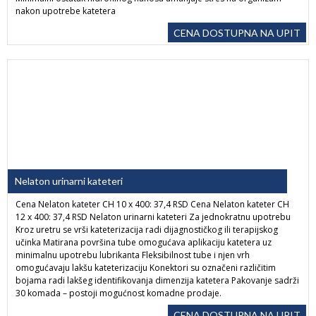
nakon upotrebe katetera
CENA DOSTUPNA NA UPIT
Nelaton urinarni kateteri
Cena Nelaton kateter CH 10 x 400: 37,4 RSD Cena Nelaton kateter CH
12 x 400: 37,4 RSD Nelaton urinarni kateteri Za jednokratnu upotrebu
Kroz uretru se vrši kateterizacija radi dijagnostičkog ili terapijskog
učinka Matirana površina tube omogućava aplikaciju katetera uz
minimalnu upotrebu lubrikanta Fleksibilnost tube i njen vrh
omogućavaju lakšu kateterizaciju Konektori su označeni različitim
bojama radi lakšeg identifikovanja dimenzija katetera Pakovanje sadrži
30 komada – postoji mogućnost komadne prodaje.
CENA DOSTUPNA NA UPIT