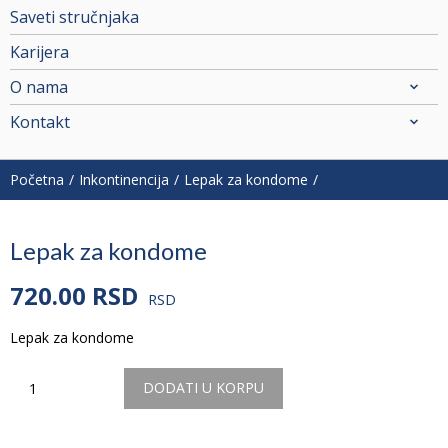
Saveti stručnjaka
Karijera
O nama
Kontakt
Početna
Inkontinencija
Lepak za kondome
Lepak za kondome
720.00
RSD
RSD
Lepak za kondome
Količina
DODATI U KORPU