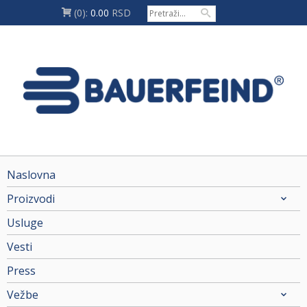
(0):
0.00
RSD
Naslovna
Proizvodi
Usluge
Vesti
Press
Vežbe