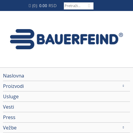
(0):
0.00
RSD
Naslovna
Proizvodi
Usluge
Vesti
Press
Vežbe