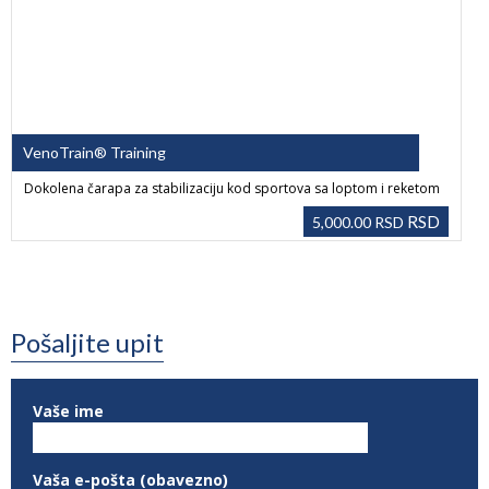
VenoTrain® Training
Dokolena čarapa za stabilizaciju kod sportova sa loptom i reketom
RSD
5,000.00
RSD
Pošaljite upit
Vaše ime
Vaša e-pošta (obavezno)