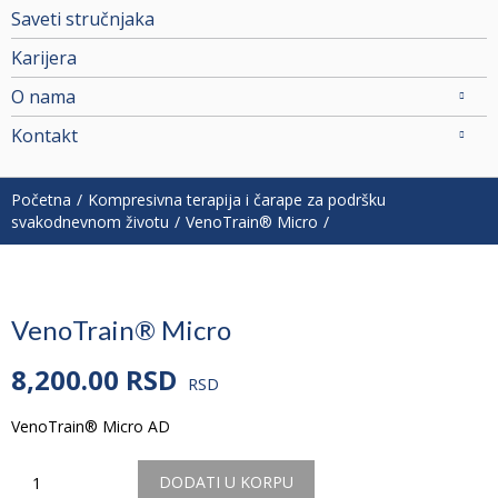
Saveti stručnjaka
Karijera
O nama
Kontakt
Početna
Kompresivna terapija i čarape za podršku
svakodnevnom životu
VenoTrain® Micro
VenoTrain® Micro
8,200.00
RSD
RSD
VenoTrain® Micro AD
Količina
DODATI U KORPU