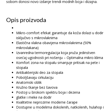
sobom donosi novo izdanje trendi modnih boja i dizajna.
Opis proizvoda
Mikro-comfort efekat garantuje da koža dolazi u dodir
isključivo s mikrovlaknima
Elastična vlakna obavijena mikrovlaknima (50%
mikrovlakana)
Izvanredna termoregulacija koja pruža jedinstven
osećaj ugodnosti pri nošenju – Optimalna mikro-klima
Komfort zona na stopalu smanjuje pritisak na pete i
stopala
Antibakterijski deo za stopala
Poboljšavaju cirkulaciju
Anatomski oblik
Kružno tkanje bez šavova
Postoji u širokom spektru boja i dezena
glatke i meke na dodir
Kvalitetne neprozirne moderne čarape
Dostupne u modelima dokolenih, natkolenih, hulahop i