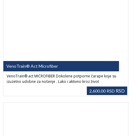
VenoTrain® Act Microfiber
VenoTrain® act MICROFIBER Dokolene potporne čarape koje su
izuzetno udobne za nošenje . Lako i aktivno kroz život
RSD
2,600.00
RSD