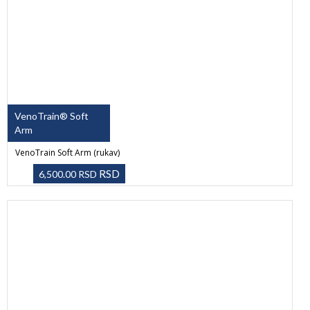
VenoTrain® Soft
Arm
VenoTrain Soft Arm (rukav)
RSD
6,500.00
RSD