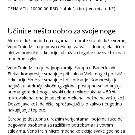
CENA ATU: 10000,00 RSD (kataloški broj: vrt mi atu K*)
Učinite nešto dobro za svoje noge
Ako ste duži period na nogama ili morate stajati duže vreme,
VenoTrain Micro je pravo rešenje za Vas. Udobno, elastično
pletivo podstiče cirkulaciju, ublažava tegobe i uz sve to ima i
moderan izgled.
VenoTrain Micro je najpopularnija čarapa u Bauerfeindu.
Efekat kompresije smanjuje pritisak na Vaše noge i podstiče
cirkulaciju čime se smanjuje bol i oticanje. Kompresija je
najjača u području skočnog zgloba, postupno se smanjuje
prema gore duž noge. Visoki udeo mikrovlakana – 50 %
mikrovlakana, ona je posebno mekana i nežna na vašoj koži.
Dozvoljava koži da diše, sprečavajući bilo kakvo neugodno
nakupljanje toplote.
Čarapa je dostupna u raznim varijantama i bojama tako da
odgovara osobama sa različitim potrebama i životnim
stilovima. VenoTrain Micro modna kolekcija svake godine sa