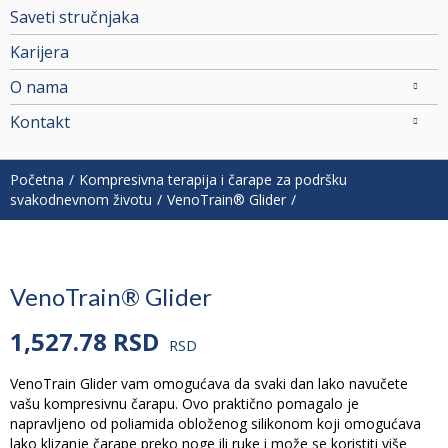
Saveti stručnjaka
Karijera
O nama
Kontakt
Početna
Kompresivna terapija i čarape za podršku
svakodnevnom životu
VenoTrain® Glider
VenoTrain® Glider
1,527.78
RSD
RSD
VenoTrain Glider vam omogućava da svaki dan lako navučete
vašu kompresivnu čarapu. Ovo praktično pomagalo je
napravljeno od poliamida obloženog silikonom koji omogućava
lako klizanje čarape preko noge ili ruke i može se koristiti više