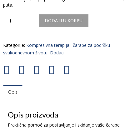
puta.
Količina
DODATI U KORPU
Kategorije:
Kompresivna terapija i čarape za podršku
svakodnevnom životu
,
Dodaci
Opis
Opis proizvoda
Praktična pomoć za postavljanje i skidanje vaše čarape