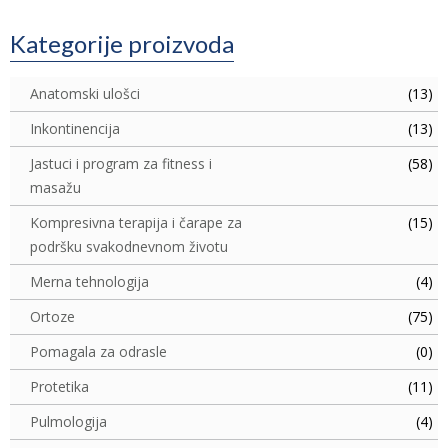
Kategorije proizvoda
Anatomski ulošci
(13)
Inkontinencija
(13)
Jastuci i program za fitness i
(58)
masažu
Kompresivna terapija i čarape za
(15)
podršku svakodnevnom životu
Merna tehnologija
(4)
Ortoze
(75)
Pomagala za odrasle
(0)
Protetika
(11)
Pulmologija
(4)