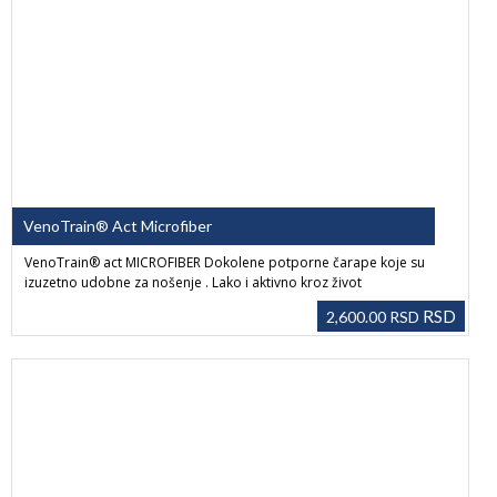
VenoTrain® Act Microfiber
VenoTrain® act MICROFIBER Dokolene potporne čarape koje su
izuzetno udobne za nošenje . Lako i aktivno kroz život
RSD
2,600.00
RSD