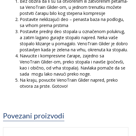
Bez obzira da li su sa otvorenim ili zatvorenim petama-
sa VenoTrain Glider-om, u jednom trenutku možete
postviti čarapu bilo kog stepena kompresije
Postavite neklizajući deo – penasta baza na podlogu,
sa vrhom prema prstima
Postavite prednji deo stopala u označenom polukrug,
a zatim lagano gurajte stopalo napred. Neka vaše
stopalo klizanje u pomagalo. VenoTrain Glider je dobro
postavljen kada je zelena na vrhu, okrenuta ka stopalu.
Navucite i kompresivne čarape, zajedno sa
VenoTrain Glider-om, preko stopala i naviše (počevši,
kao i obično, od vrha stopala). Navlaka pomaže da se
sada mogu lako navući preko noge.
Na kraju, povucite VenoTrain Glider napred, preko
otvora za prste. Gotovo!
Povezani proizvodi