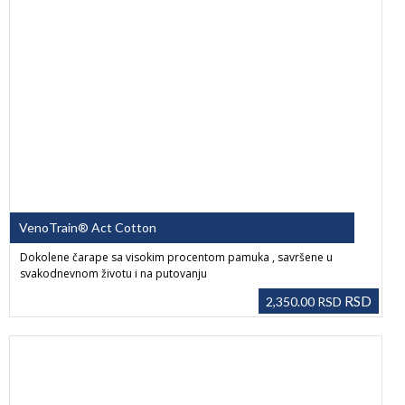
VenoTrain® Act Cotton
Dokolene čarape sa visokim procentom pamuka , savršene u
svakodnevnom životu i na putovanju
RSD
2,350.00
RSD