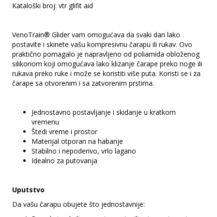
Kataloški broj: vtr glifit aid
VenoTrain® Glider vam omogućava da svaki dan lako
postavite i skinete vašu kompresivnu čarapu ili rukav. Ovo
praktično pomagalo je napravljeno od poliamida obloženog
silikonom koji omogućava lako klizanje čarape preko noge ili
rukava preko ruke i može se koristiti više puta. Koristi se i za
čarape sa otvorenim i sa zatvorenim prstima.
Jednostavno postavljanje i skidanje u kratkom
vremenu
Štedi vreme i prostor
Materijal otporan na habanje
Stabilno i nepoderivo, vrlo lagano
Idealno za putovanja
Uputstvo
Da vašu čarapu obujete što jednostavnije: