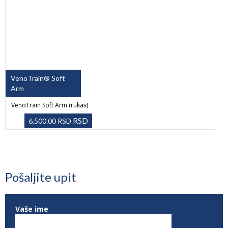
VenoTrain® Soft
Arm
VenoTrain Soft Arm (rukav)
RSD
6,500.00
RSD
Pošaljite upit
Vaše ime