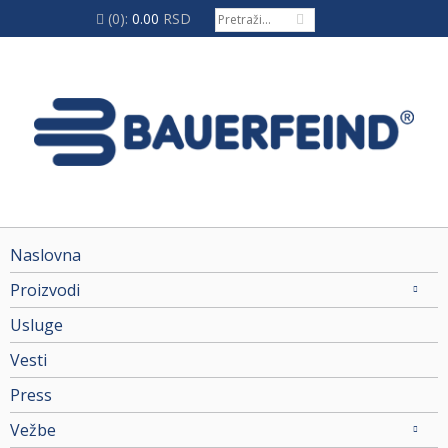
(0):
0.00
RSD
Naslovna
Proizvodi
Usluge
Vesti
Press
Vežbe